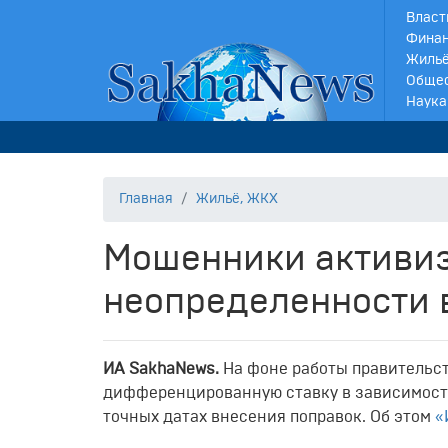
Власт
Финан
Жильё
Обще
Наука
Главная
Жильё, ЖКХ
Мошенники активиз
неопределенности 
ИА SakhaNews.
На фоне работы правительс
дифференцированную ставку в зависимости 
точных датах внесения поправок. Об этом
«