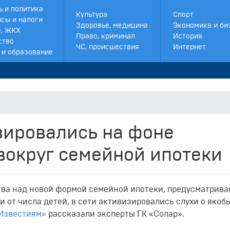
ь и политика
Культура
Спорт
сы и налоги
Здоровье, медицина
Экономика и би
, ЖКХ
Право, криминал
История
ство
ЧС, происшествия
Интернет
 и образование
ировались на фоне
вокруг семейной ипотеки
тва над новой формой семейной ипотеки, предусматрив
от числа детей, в сети активизировались слухи о якоб
Известиям»
рассказали эксперты ГК «Солар».