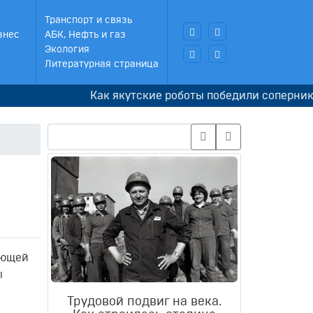
Транспорт и связь
знес
АБК, Нефть и газ
Экология
Литературная страница
Как якутские роботы победили соперников в 
ающей
ы
Трудовой подвиг на века.