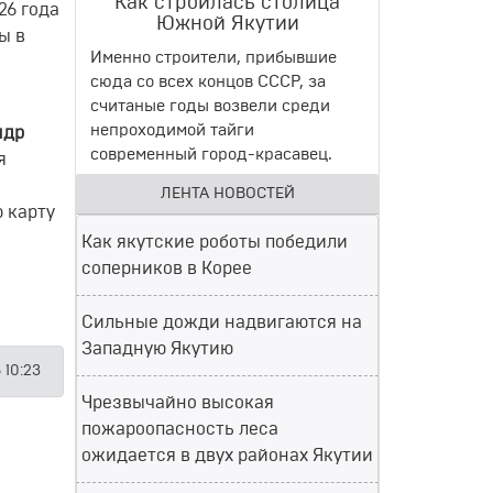
Как строилась столица
26 года
Южной Якутии
ы в
Именно строители, прибывшие
сюда со всех концов СССР, за
считаные годы возвели среди
непроходимой тайги
ндр
современный город-красавец.
я
ЛЕНТА НОВОСТЕЙ
 карту
Как якутские роботы победили
соперников в Корее
Сильные дожди надвигаются на
Западную Якутию
 10:23
Чрезвычайно высокая
пожароопасность леса
ожидается в двух районах Якутии