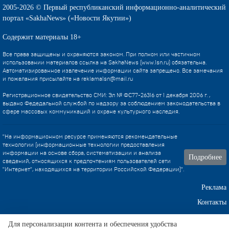
2005-2026 © Первый республиканский информационно-аналитический
портал «SakhaNews» («Новости Якутии»)
Содержит материалы 18+
Все права защищены и охраняются законом. При полном или частичном
использовании материалов ссылка на SakhaNews (www.1sn.ru) обязательна.
Автоматизированное извлечение информации сайта запрещено. Все замечания
и пожелания присылайте на
reklama1sn@mail.ru
Регистрационное свидетельство СМИ: Эл № ФС77-26316 от 1 декабря 2006 г. ,
выдано Федедальной службой по надзору за соблюдением законодательства в
сфере массовых коммуникаций и охране культурного наследия.
"На информационном ресурсе применяются рекомендательные
технологии (информационные технологии предоставления
информации на основе сбора, систематизации и анализа
Подробнее
сведений, относящихся к предпочтениям пользователей сети
"Интернет", находящихся на территории Российской Федерации)".
Реклама
Контакты
Техническа поддержка
Для персонализации контента и обеспечения удобства