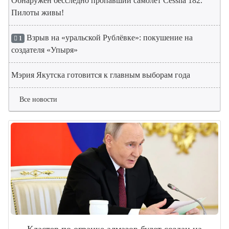
Обнаружен бесследно пропавший самолет Cessna 182.
Пилоты живы!
Взрыв на «уральской Рублёвке»: покушение на
1
создателя «Упыря»
Мэрия Якутска готовится к главным выборам года
Все новости
Кластер по огранке алмазов будет создан на