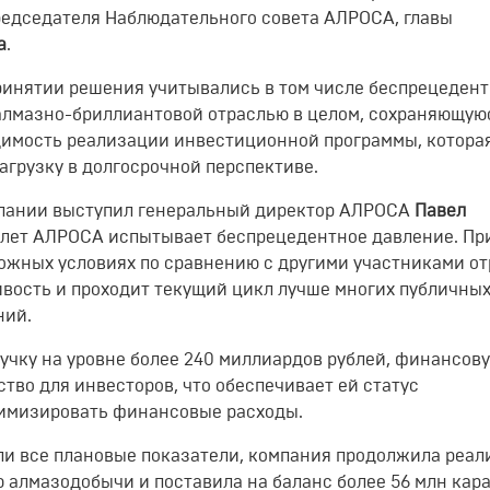
редседателя Наблюдательного совета АЛРОСА, главы
а
.
ринятии решения учитывались в том числе беспрецеден
 алмазно-бриллиантовой отраслью в целом, сохраняющую
димость реализации инвестиционной программы, котора
грузку в долгосрочной перспективе.
мпании выступил генеральный директор АЛРОСА
Павел
ко лет АЛРОСА испытывает беспрецедентное давление. Пр
ожных условиях по сравнению с другими участниками от
ивость и проходит текущий цикл лучше многих публичны
ний.
учку на уровне более 240 миллиардов рублей, финансов
тво для инвесторов, что обеспечивает ей статус
нимизировать финансовые расходы.
и все плановые показатели, компания продолжила реа
ю алмазодобычи и поставила на баланс более 56 млн кар