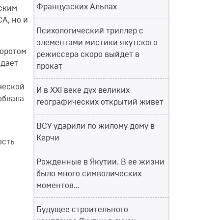
Французских Альпах
еским
А, но и
Психологический триллер с
элементами мистики якутского
воротом
режиссера скоро выйдет в
идает
прокат
ческой
И в XXI веке дух великих
обвала
географических открытий живет
ВСУ ударили по жилому дому в
Керчи
ость
Рожденные в Якутии. В ее жизни
было много символических
моментов...
Будущее строительного