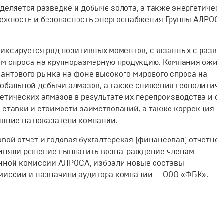
деляется разведке и добыче золота, а также энергетич
дежность и безопасность энергоснабжения Группы АЛРОС
.
фиксируется ряд позитивных моментов, связанных с раз
ем спроса на крупноразмерную продукцию. Компания ож
нтового рынка на фоне высокого мирового спроса на
обальной добычи алмазов, а также снижения геополити
тических алмазов в результате их перепроизводства и 
ставки и стоимости заимствований, а также коррекция
ияние на показатели компании.
вой отчет и годовая бухгалтерская (финансовая) отчетн
риняли решение выплатить вознаграждение членам
нной комиссии АЛРОСА, избрали новые составы
миссии и назначили аудитора компании — ООО «ФБК».