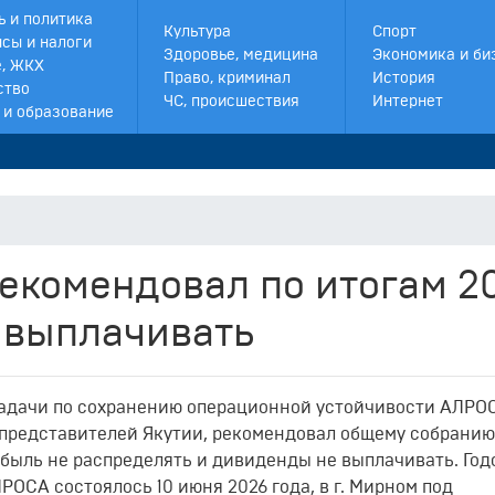
ь и политика
Культура
Спорт
сы и налоги
Здоровье, медицина
Экономика и би
, ЖКХ
Право, криминал
История
ство
ЧС, происшествия
Интернет
 и образование
екомендовал по итогам 2
 выплачивать
адачи по сохранению операционной устойчивости АЛРО
представителей Якутии, рекомендовал общему собранию
ибыль не распределять и дивиденды не выплачивать. Год
ОСА состоялось 10 июня 2026 года, в г. Мирном под