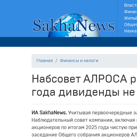
Власт
Финан
Жильё
Обще
Наука
Главная
Финансы и налоги
Набсовет АЛРОСА р
года дивиденды не
ИА SakhaNews.
Учитывая первоочередные з
Наблюдательный совет компании, включая 
акционеров по итогам 2025 года чистую пр
заседание Общего собрания акционеров АЛР