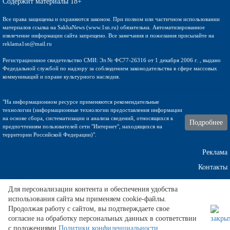
Содержит материалы 18+
Все права защищены и охраняются законом. При полном или частичном использовании
материалов ссылка на SakhaNews (www.1sn.ru) обязательна. Автоматизированное
извлечение информации сайта запрещено. Все замечания и пожелания присылайте на
reklama1sn@mail.ru
Регистрационное свидетельство СМИ: Эл № ФС77-26316 от 1 декабря 2006 г. , выдано
Федедальной службой по надзору за соблюдением законодательства в сфере массовых
коммуникаций и охране культурного наследия.
"На информационном ресурсе применяются рекомендательные
технологии (информационные технологии предоставления информации
на основе сбора, систематизации и анализа сведений, относящихся к
Подробнее
предпочтениям пользователей сети "Интернет", находящихся на
территории Российской Федерации)".
Реклама
Контакты
Техническа поддержка
Для персонализации контента и обеспечения удобства
использования сайта мы применяем cookie-файлы.
Продолжая работу с сайтом, вы подтверждаете свое
согласие на обработку персональных данных в соответствии
Ремонт винных шкафов
.
с положениями
Политики конфиденциальности
.