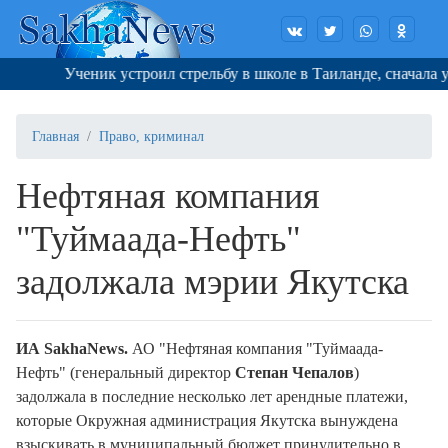
Ученик устроил стрельбу в школе в Таиланде, сначала уби
Главная
Право, криминал
Нефтяная компания
"Туймаада-Нефть"
задолжала мэрии Якутска
ИА SakhaNews.
АО "Нефтяная компания "Туймаада-
Нефть" (генеральный директор
Степан Чепалов
)
задолжала в последние несколько лет арендные платежи,
которые Окружная администрация Якутска вынуждена
взыскивать в муниципальный бюджет принудительно в