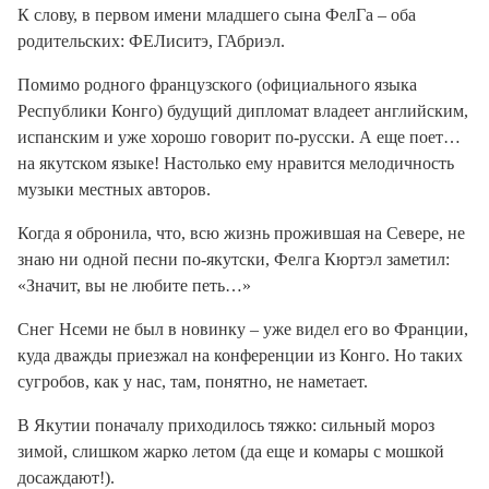
К слову, в первом имени младшего сына ФелГа – оба
родительских: ФЕЛиситэ, ГАбриэл.
Помимо родного французского (официального языка
Республики Конго) будущий дипломат владеет английским,
испанским и уже хорошо говорит по-русски. А еще поет…
на якутском языке! Настолько ему нравится мелодичность
музыки местных авторов.
Когда я обронила, что, всю жизнь прожившая на Севере, не
знаю ни одной песни по-якутски, Фелга Кюртэл заметил:
«Значит, вы не любите петь…»
Снег Нсеми не был в новинку – уже видел его во Франции,
куда дважды приезжал на конференции из Конго. Но таких
сугробов, как у нас, там, понятно, не наметает.
В Якутии поначалу приходилось тяжко: сильный мороз
зимой, слишком жарко летом (да еще и комары с мошкой
досаждают!).