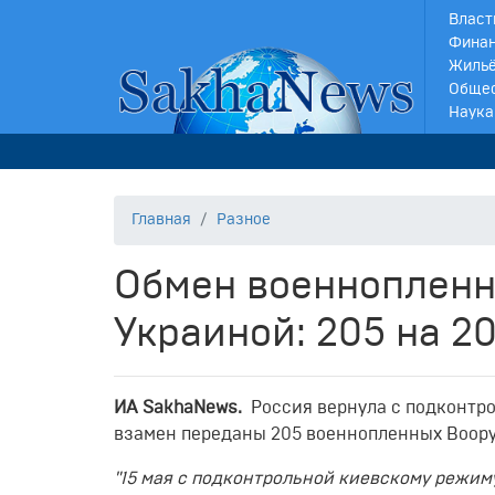
Власт
Финан
Жильё
Обще
Наука
Главная
Разное
Обмен военнопленн
Украиной: 205 на 2
ИА SakhaNews.
Россия вернула с подконтр
взамен переданы 205 военнопленных Воору
"15 мая с подконтрольной киевскому режи