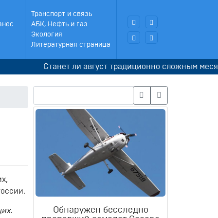
Транспорт и связь
знес
АБК, Нефть и газ
Экология
Литературная страница
Станет ли август традиционно сложным месяцем д
х,
оссии.
Обнаружен бесследно
их.