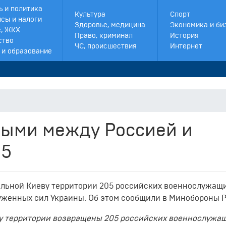
ь и политика
Культура
Спорт
сы и налоги
Здоровье, медицина
Экономика и би
, ЖКХ
Право, криминал
История
ство
ЧС, происшествия
Интернет
 и образование
ыми между Россией и
05
ольной Киеву территории 205 российских военнослужащи
женных сил Украины. Об этом сообщили в Минобороны Р
му территории возвращены 205 российских военнослужащ