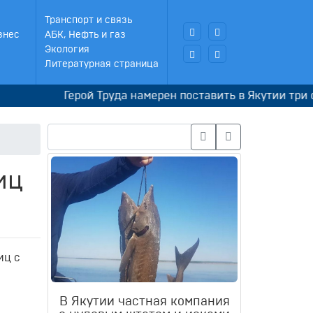
Транспорт и связь
знес
АБК, Нефть и газ
Экология
Литературная страница
Герой Труда намерен поставить в Якутии три спект
иц
иц с
В Якутии частная компания