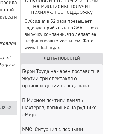
с нулевым штатом и исками
просила
на миллионы получит
ионной
нехилую господдержку
курса и
Субсидия в 52 раза превышает
годовую прибыль и на 36% — всю
выручку компании, что делает её
не финансовым костылём. Фото:
иговора
www.rf-fishing.ru
а ч.1
ЛЕНТА НОВОСТЕЙ
боды в
Герой Труда намерен поставить в
Якутии три спектакля о
происхождении народа саха
В Мирном почтили память
шахтёров, погибших на руднике
 13:52
«Мир»
МЧС: Ситуация с лесными