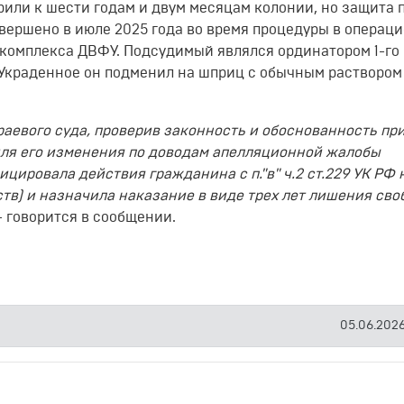
рили к шести годам и двум месяцам колонии, но защита 
вершено в июле 2025 года во время процедуры в операц
комплекса ДВФУ. Подсудимый являлся ординатором 1-го 
 Украденное он подменил на шприц с обычным раствором
аевого суда, проверив законность и обоснованность пр
для его изменения по доводам апелляционной жалобы
ировала действия гражданина с п."в" ч.2 ст.229 УК РФ н
тв) и назначила наказание в виде трех лет лишения сво
 - говорится в сообщении.
05.06.2026