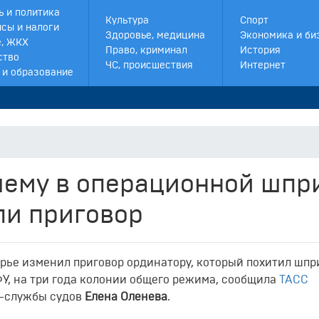
ь и политика
Культура
Спорт
сы и налоги
Здоровье, медицина
Экономика и би
, ЖКХ
Право, криминал
История
ство
ЧС, происшествия
Интернет
 и образование
шему в операционной шпр
ли приговор
рье изменил приговор ординатору, который похитил шпр
У, на три года колонии общего режима, сообщила
ТАСС
с-службы судов
Елена Оленева
.