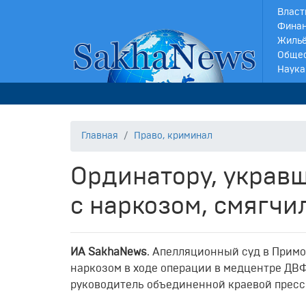
Власт
Финан
Жильё
Обще
Наука
Главная
Право, криминал
Ординатору, украв
с наркозом, смягчи
ИА SakhaNews
. Апелляционный суд в Примо
наркозом в ходе операции в медцентре ДВФ
руководитель объединенной краевой прес