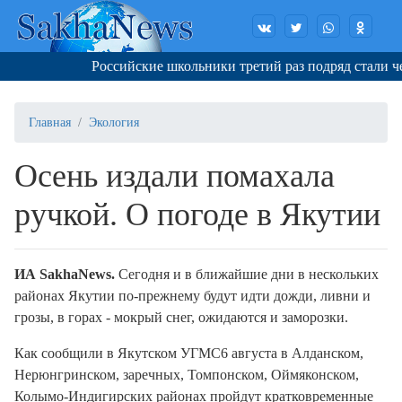
Российские школьники третий раз подряд стали чем
Главная
Экология
Осень издали помахала
ручкой. О погоде в Якутии
ИА Sakha
N
ews.
Сегодня и в ближайшие дни в нескольких
районах Якутии по-прежнему будут идти дожди, ливни и
грозы, в горах - мокрый снег, ожидаются и заморозки.
Как сообщили в Якутском УГМС6 августа в Алданском,
Нерюнгринском, заречных, Томпонском, Оймяконском,
Колымо-Индигирских районах пройдут кратковременные