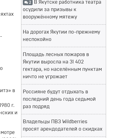
В Якутске работника театра
2
осудили за призывы к
няхтах
вооружённому мятежу
На дорогах Якутии по-прежнему
-
неспокойно
Площадь лесных пожаров в
Якутии выросла на 31 402
го
гектара, но населённым пунктам
ничто не угрожает
итэ» в
Россияне будут отдыхать в
последний день года седьмой
980 г.
раз подряд
нских и
Владельцы ПВЗ Wildberries
просят арендодателей о скидках
смотре