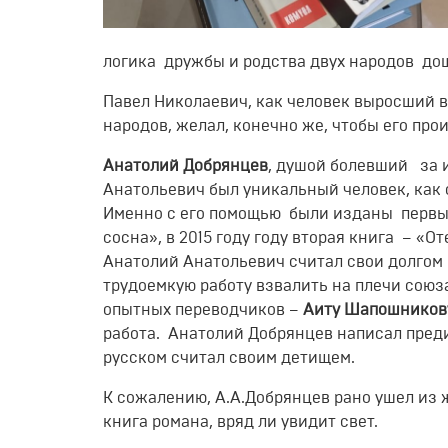
логика дружбы и родства двух народов до
Павел Николаевич, как человек выросший 
народов, желал, конечно же, чтобы его пр
Анатолий Добрянцев
, душой болевший за и
Анатольевич был уникальный человек, как о
Именно с его помощью были изданы первые 
сосна», в 2015 году году вторая книга – «О
Анатолий Анатольевич считал свои долгом и
трудоемкую работу взвалить на плечи союз
опытных переводчиков –
Аиту Шапошников
работа. Анатолий Добрянцев написал преди
русском считал своим детищем.
К сожалению, А.А.Добрянцев рано ушел из ж
книга романа, вряд ли увидит свет.