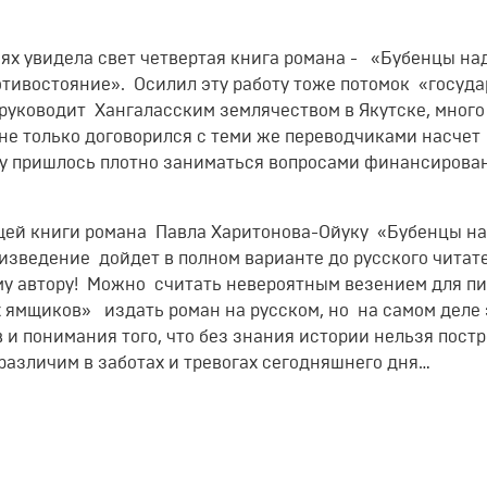
нях увидела свет четвертая книга романа - «Бубенцы на
отивостояние». Осилил эту работу тоже потомок «госуд
 руководит Хангаласским землячеством в Якутске, много
не только договорился с теми же переводчиками насчет
му пришлось плотно заниматься вопросами финансирова
щей книги романа Павла Харитонова-Ойуку «Бубенцы н
оизведение дойдет в полном варианте до русского читате
му автору! Можно считать невероятным везением для пи
 ямщиков» издать роман на русском, но на самом деле 
и понимания того, что без знания истории нельзя пост
азличим в заботах и тревогах сегодняшнего дня…