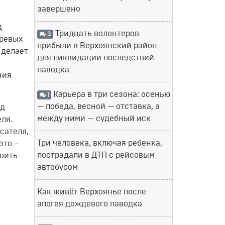
завершено
д
Тридцать волонтеров
3
аревых
прибыли в Верхоянский район
 делает
для ликвидации последствий
паводка
ния
Карьера в три сезона: осенью
1
— победа, весной — отставка, а
ад
между ними — судебный иск
ля.
сателя,
Три человека, включая ребенка,
это –
пострадали в ДТП с рейсовым
роить
автобусом
Как живёт Верхоянье после
апогея дождевого паводка