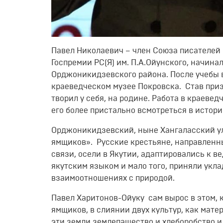
Павел Николаевич – член Союза писателей
Госпремии РС(Я) им. П.А.Ойунского, начинал
Орджоникидзевского района. После учебы в
краеведческом музее Покровска. Став приз
творил у себя, на родине. Работа в краеве
его более пристально всмотреться в истори
Орджоникидзевский, ныне Хангаласский ул
ямщиков». Русские крестьяне, направленны
связи, осели в Якутии, адаптировались к в
якутским языком и мало того, приняли укл
взаимоотношениях с природой.
Павел Харитонов-Ойуку сам вырос в этом, 
ямщиков, в слиянии двух культур, как мате
эти земли землепашество и хлеборобство и