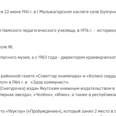
я 22 июня 1941 г. в 1 Мальжагарском наслеге селе Булгун
 Намского педагогического училища, в 1976 г. - историко
оле N1.
лусного музея, а с 1983 года - директором краеведческо
районной газете «Советтар знамялара» и «Колхоз сирдь
уол» в 1964 г. и «Эдэр коммунист».
Снегурочка) издан Якутским книжным издательством в 1
олярная звезда», «Чолбон», «Илин», а также в республика
та «Уһуктуу» («Пробуждение»), который занял 2 место в 