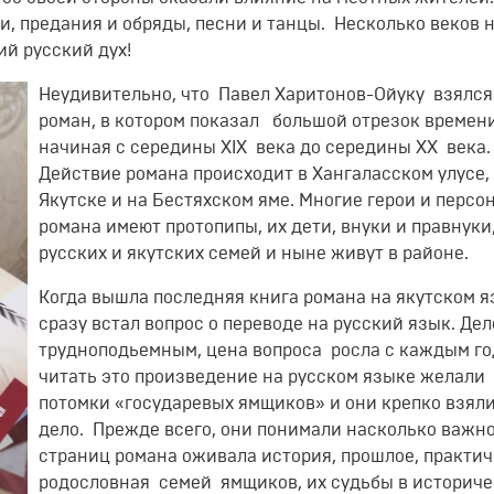
, предания и обряды, песни и танцы. Несколько веков 
ий русский дух!
Неудивительно, что Павел Харитонов-Ойуку взялся
роман, в котором показал большой отрезок времени
начиная с середины XIX века до середины XX века.
Действие романа происходит в Хангаласском улусе,
Якутске и на Бестяхском яме. Многие герои и перс
романа имеют протопипы, их дети, внуки и правнуки
русских и якутских семей и ныне живут в районе.
Когда вышла последняя книга романа на якутском я
сразу встал вопрос о переводе на русский язык. Де
трудноподьемным, цена вопроса росла с каждым го
читать это произведение на русском языке желали
потомки «государевых ямщиков» и они крепко взяли
дело. Прежде всего, они понимали насколько важно 
страниц романа оживала история, прошлое, практи
родословная семей ямщиков, их судьбы в историче