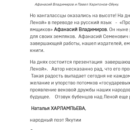
Афанасий Владимиров и Павел Харитонов-Ойуку.
Но хангалассцы оказались на высоте! На д
Леной» в переводе на русский язык - «Пр
ямщиков»
Афанасий Владимиров
. Он ныне
для своих земляков. Афанасий Семенович 
завершающей работы, нашел издателей, е
книги.
На днях состоится презентация завершаю
Леной». Автор несказанно рад, что его пр
Такая радость выпадает сегодня не каждо
желание и упорство потомков «государевых
проявление вековой дружбы наших народов 
будущее. Отзвук бубенцов над Леной еще р
Наталья ХАРЛАМПЬЕВА
,
народный поэт Якутии