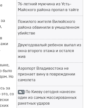
76-летний мужчина из Усть-
не
Майского района пропал в тайге
 за
Пожилого жителя Вилюйского
,
района обвинили в умышленном
убийстве
 в
онажи
Двухгодовалый ребенок выпал из
,
окна второго этажа и остался
жив
зыке,
Аэропорт Владивостока не
ло было
признает вину в повреждении
дом. Но
самолета
сь за
По Киеву сегодня нанесен
1
это, со
один из самых массированных
чески
ракетных ударов
ских