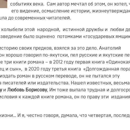
событиях века. Сам автор мечтал об этом, он хотел,
его видение, осмысление истории, жизнеутвержд
шла до современных читателей.
в колыбели этой народной, истинной дружбы и любви д
оизведение было оценено потомками «государевых ямщик
сторию своих предков, взялся за это дело. Анатолий
н хорошо говорил по-якутски, пел русские и якутские пе
три книги романа – в 2012 году первая книга «Одинока
тец и сын», в 2020 году третья книга «Долгожданная пора
здать роман в русском переводе, он не пытался эту
а писателей или издательства. Нашел известных, весьма
у
и
Любовь Борисову
, Им тоже выпала трудная и долгоср
словия к каждой книге романа, он по праву эти издания
изни… И я, честно говоря, думала, что четвертая, после