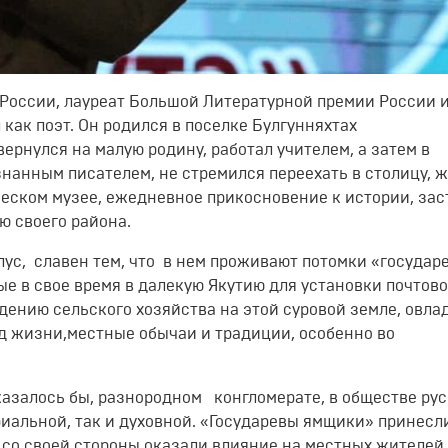
 России, лауреат Большой Литературной премии России 
 как поэт. Он родился в поселке Булгунняхтах
ернулся на малую родину, работал учителем, а затем в
нанным писателем, не стремился переехать в столицу, ж
дческом музее, ежедневное прикосновение к истории, за
ю своего района.
ус, славен тем, что в нем проживают потомки «государ
е в свое время в далекую Якутию для установки почтов
едению сельского хозяйства на этой суровой земле, овла
ад жизни,местные обычаи и традиции, особенно во
казалось бы, разнородном конгломерате, в обществе ру
риальной, так и духовной. «Государевы ямщики» принесл
 со своей стороны оказали влияние на местных жителей.