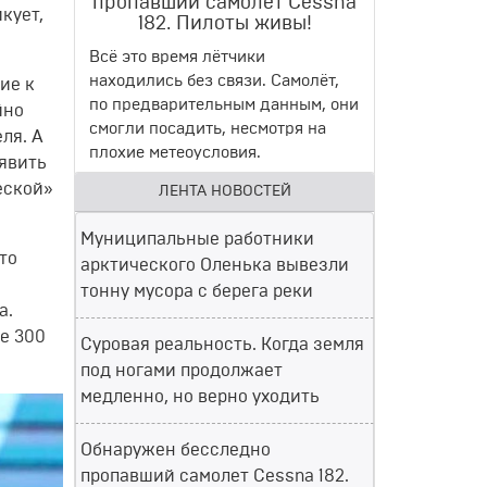
пропавший самолет Cessna
кует,
182. Пилоты живы!
Всё это время лётчики
находились без связи. Самолёт,
ие к
по предварительным данным, они
йно
смогли посадить, несмотря на
ля. А
плохие метеоусловия.
явить
еской»
ЛЕНТА НОВОСТЕЙ
Муниципальные работники
то
арктического Оленька вывезли
тонну мусора с берега реки
а.
ее 300
Суровая реальность. Когда земля
под ногами продолжает
медленно, но верно уходить
Обнаружен бесследно
пропавший самолет Cessna 182.