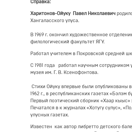
Справка:
Харитонов-Ойуку Павел Николаевич
родилс
Хангаласского улуса.
В 1969 г. окончил художественное отделение
филологический факультет ЯГУ.
Работал учителем в Покровской средней шк
С 1981 года работал научным сотрудником у
музея им. Г. В. Ксенофонтова.
Стихи Ойуку впервые были опубликованы в 
1962 г., в республиканских газетах «Бэлэм б
Первый поэтический сборник «Хаар кыыс» (
Печатался в к журналах «Хотугу сулус», «П
улусных газетах.
Известен как автор либретто детского бале