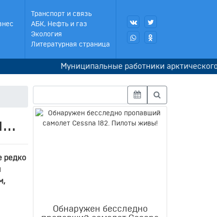
Транспорт и связь
знес
АБК, Нефть и газ
Экология
Литературная страница
Муниципальные работники арктического Оленька
..
е редко
й
м,
Обнаружен бесследно