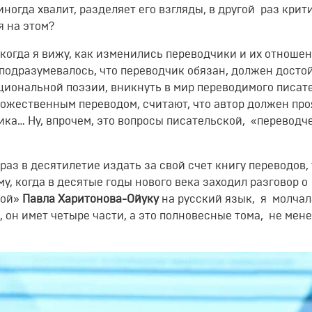
иногда хвалит, разделяет его взгляды, в другой раз крити
я на этом?
когда я вижу, как изменились переводчики и их отношен
подразумевалось, что переводчик обязан, должен досто
циональной поэзии, вникнуть в мир переводимого писате
ожественным переводом, считают, что автор должен про
ика… Ну, впрочем, это вопросы писательской, «переводч
аз в десятилетие издать за свой счет книгу переводов, 
у, когда в десятые годы нового века заходил разговор о
ной»
Павла Харитонова-Ойуку
на русский язык, я молчал
 он имет четыре части, а это полновесные тома, не мен