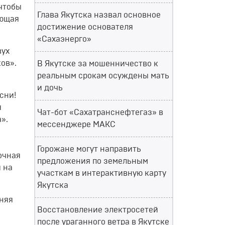
 чтобы
Глава Якутска назвал основное
ающая
достижение основателя
«Сахаэнерго»
вух
ов».
В Якутске за мошенничество к
реальным срокам осуждены мать
и дочь
сни!
я
Чат-бот «Сахатранснефтегаз» в
».
мессенджере МАКС
Горожане могут направить
очная
предложения по земельным
 на
участкам в интерактивную карту
Якутска
дняя
Восстановление электросетей
после ураганного ветра в Якутске