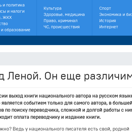
ь и политика
Культура
Спорт
сы и налоги
Здоровье, медицина
Экономика и би
, ЖКХ
Право, криминал
История
ство
ЧС, происшествия
Интернет
 и образование
д Леной. Он еще различим.
сии выход книги национального автора на русском язык
 является событием только для самого автора, в больше
в по поиску переводчика, сложной и долгой работы с ни
ходит оплата переводчику и издание книги.
ужно? Ведь у национального писателя есть свой, родной