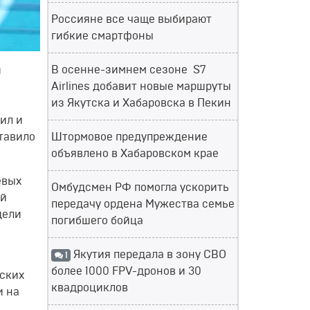
Россияне все чаще выбирают
гибкие смартфоны
В осенне-зимнем сезоне S7
и
Airlines добавит новые маршруты
из Якутска и Хабаровска в Пекин
ил и
Штормовое предупреждение
ставило
объявлено в Хабаровском крае
евых
Омбудсмен РФ помогла ускорить
ой
передачу ордена Мужества семье
дели
погибшего бойца
Якутия передала в зону СВО
1
более 1000 FPV-дронов и 30
сских
квадроциклов
и на