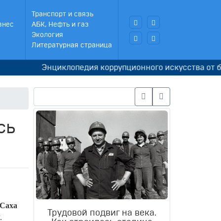
Транспорт и связь
знес
АБК, Нефть и газ
Экология
Литературная страница
Энциклопедия коррупционного искусства от бывшег
сь
 Саха
Трудовой подвиг на века.
.