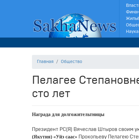
Власт
Финан
Жильё
Обще
Наука
Главная
Общество
Пелагее Степановн
сто лет
Награда для долгожительтницы
Президент РС(Я) Вячеслав Штыров своим у
(Якутия) «Уйэ саас»
Прокопьеву Пелагею Степ