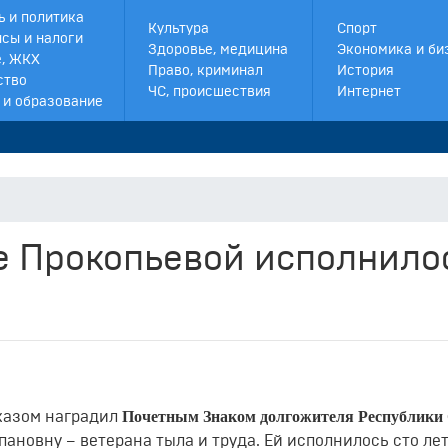
ь и политика
Культура
Спорт
сы и налоги
Здоровье, медицина
Экономика и би
, ЖКХ
Право, криминал
История
ство
ЧС, происшествия
Интернет
 и образование
е Прокопьевой исполнило
Почетным Знаком долгожителя Республики
казом наградил
ановну – ветерана тыла и труда. Ей исполнилось сто лет