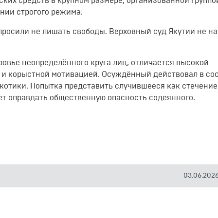
ких средств в крупном размере, организованной группой
нии строгого режима.
просили не лишать свободы. Верховный суд Якутии не н
ровье неопределённого круга лиц, отличается высокой
 и корыстной мотивацией. Осуждённый действовал в со
котики. Попытка представить случившееся как стечение
т оправдать общественную опасность содеянного.
03.06.2026