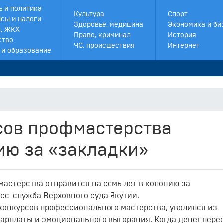
ь и политика
Культура
Спорт
сы и налоги
Здоровье, медицина
Экономика и би
, ЖКХ
Право, криминал
История
ство
ЧС, происшествия
Интернет
 и образование
сов профмастерства
ию за «закладки»
мастерства отправится на семь лет в колонию за
сс-служба Верховного суда Якутии.
конкурсов профессионального мастерства, уволился из
зарплаты и эмоционального выгорания. Когда денег пере