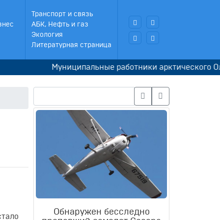
Транспорт и связь
знес
АБК, Нефть и газ
Экология
Литературная страница
Муниципальные работники арктического Оленька
Обнаружен бесследно
стало