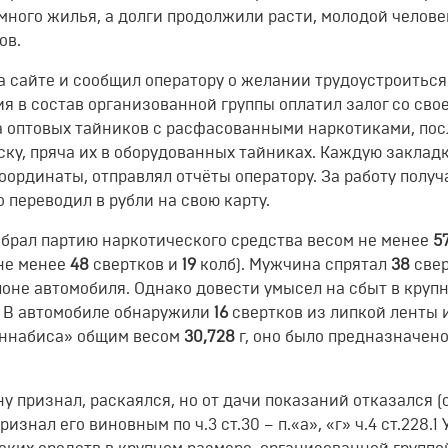
ёмного жилья, а долги продолжили расти, молодой челове
ов.
а сайте и сообщил оператору о желании трудоустроиться
я в состав организованной группы оплатил залог со сво
а оптовых тайников с расфасованными наркотиками, пос
ску, пряча их в оборудованных тайниках. Каждую заклад
ординаты, отправлял отчёты оператору. За работу получ
 переводил в рубли на свою карту.
абрал партию наркотического средства весом не менее
57
(не менее
48
свертков и
19
колб). Мужчина спрятал
38
свер
лоне автомобиля. Однако довести умысел на сбыт в круп
. В автомобиле обнаружили
16
свертков из липкой ленты 
аннабиса» общим весом
30,728
г, оно было предназначено
 признал, раскаялся, но от дачи показаний отказался (с
знал его виновным по ч.3 ст.30 – п.«а», «г» ч.4 ст.228.1