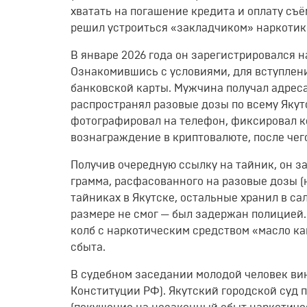
хватать на погашение кредита и оплату съ
решил устроиться «закладчиком» наркотик
В январе 2026 года он зарегистрировался н
Ознакомившись с условиями, для вступлени
банковской карты. Мужчина получал адрес
распространял разовые дозы по всему Якут
фотографировал на телефон, фиксировал ко
вознаграждение в криптовалюте, после чего
Получив очередную ссылку на тайник, он з
грамма, расфасованного на разовые дозы 
тайниках в Якутске, остальные хранил в са
размере не смог — был задержан полицией
колб с наркотическим средством «масло к
сбыта.
В судебном заседании молодой человек вину
Конституции РФ). Якутский городской суд при