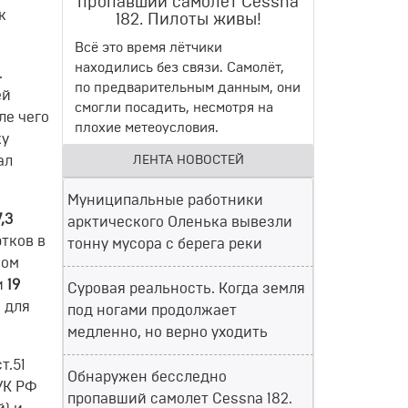
пропавший самолет Cessna
к
182. Пилоты живы!
Всё это время лётчики
находились без связи. Самолёт,
.
по предварительным данным, они
ей
смогли посадить, несмотря на
ле чего
плохие метеоусловия.
ку
ал
ЛЕНТА НОВОСТЕЙ
Муниципальные работники
,3
арктического Оленька вывезли
тков в
тонну мусора с берега реки
ном
и
19
Суровая реальность. Когда земля
 для
под ногами продолжает
медленно, но верно уходить
т.51
Обнаружен бесследно
 УК РФ
пропавший самолет Cessna 182.