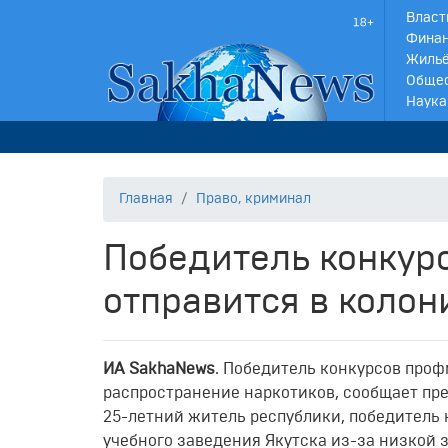
Власт
Финан
Жильё
Обще
Наука
Главная
Право, криминал
Победитель конкур
отправится в колон
ИА SakhaNews
. Победитель конкурсов проф
распространение наркотиков, сообщает пре
25-летний житель республики, победитель 
учебного заведения Якутска из-за низкой 