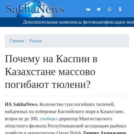
Дополнительные комплексы фотовидеофиксации монти
Главная
Разное
Почему на Каспии в
Казахстане массово
погибают тюлени?
ИА SakhaNews.
Количество туш погибших тюленей,
найденных на побережье Каспийского моря в Казахстане,
возросло до 300,
сообщил
директор Мангистауского
областного филиала Республиканской ассоциации рыбных
хозяйств и аквакультуры Qazaq Balyk
Данияр Акимжанов
.