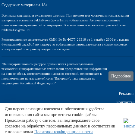
Содержит материалы 18+
Все права защищены и охраняются законом. При полном или частичном использовании
материалов ссылка на SakhaNews (www.1sn.ru) обязательна. Автоматизированное
извлечение информации сайта запрещено. Все замечания и пожелания присылайте на
reklama1sn@mail.ru
Регистрационное свидетельство СМИ: Эл № ФС77-26316 от 1 декабря 2006 г. , выдано
Федедальной службой по надзору за соблюдением законодательства в сфере массовых
коммуникаций и охране культурного наследия.
"На информационном ресурсе применяются рекомендательные
технологии (информационные технологии предоставления информации
на основе сбора, систематизации и анализа сведений, относящихся к
Подробнее
предпочтениям пользователей сети "Интернет", находящихся на
территории Российской Федерации)".
Реклама
Контакты
Для персонализации контента и обеспечения удобства
использования сайта мы применяем cookie-файлы.
Техническа поддержка
Продолжая работу с сайтом, вы подтверждаете свое
согласие на обработку персональных данных в соответствии
с положениями
Политики конфиденциальности
.