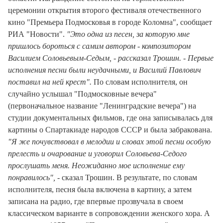
церемонии открытия второго фестиваля отечественного
кино "Премьера Подмосковья в городе Коломна", сообщает
РИА "Новости".
"Это одна из песен, за которую мне
пришлось бороться с самим автором - композитором
Василием Соловьевым-Седым, - рассказал Трошин. - Первые
исполнения песни были неудачными, и Василий Павлович
поставил на ней крест".
По словам исполнителя, он
случайно услышал "Подмосковные вечера"
(первоначальное название "Ленинградские вечера") на
студии документальных фильмов, где она записывалась для
картины о Спартакиаде народов СССР и была забракована.
"Я же почувствовал в мелодии и словах этой песни особую
прелесть и очарование и уговорил Соловьева-Седого
прослушать меня. Неожиданно мое исполнение ему
понравилось",
- сказал Трошин. В результате, по словам
исполнителя, песня была включена в картину, а затем
записана на радио, где впервые прозвучала в своем
классическом варианте в сопровождении женского хора. А