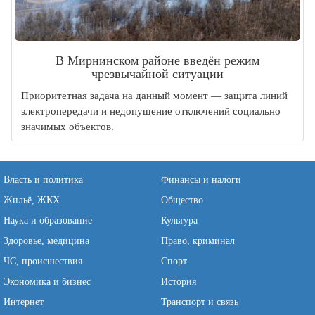
В Мирнинском районе введён режим
чрезвычайной ситуации
Приоритетная задача на данный момент — защита линий
электропередачи и недопущение отключений социально
значимых объектов.
Власть и политика
Финансы и налоги
Жильё, ЖКХ
Общество
Наука и образование
Культура
Здоровье, медицина
Право, криминал
ЧС, происшествия
Спорт
Экономика и бизнес
История
Интернет
Транспорт и связь