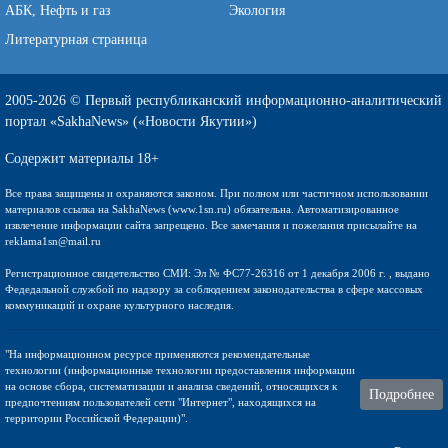
АБК, Нефть и газ
Экология
Литературная страница
2005-2026 © Первый республиканский информационно-аналитический
портал «SakhaNews» («Новости Якутии»)
Содержит материалы 18+
Все права защищены и охраняются законом. При полном или частичном использовании
материалов ссылка на SakhaNews (www.1sn.ru) обязательна. Автоматизированное
извлечение информации сайта запрещено. Все замечания и пожелания присылайте на
reklama1sn@mail.ru
Регистрационное свидетельство СМИ: Эл № ФС77-26316 от 1 декабря 2006 г. , выдано
Федедальной службой по надзору за соблюдением законодательства в сфере массовых
коммуникаций и охране культурного наследия.
"На информационном ресурсе применяются рекомендательные
технологии (информационные технологии предоставления информации
на основе сбора, систематизации и анализа сведений, относящихся к
Подробнее
предпочтениям пользователей сети "Интернет", находящихся на
территории Российской Федерации)".