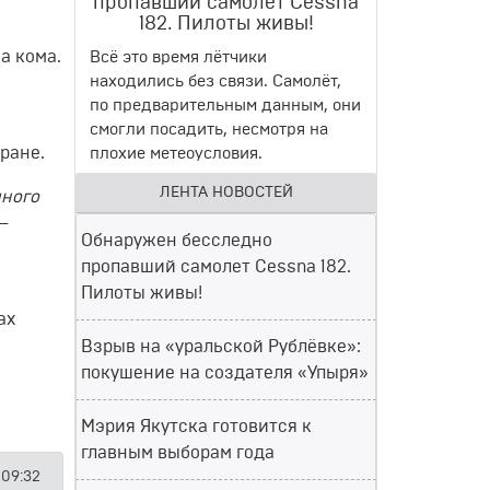
пропавший самолет Cessna
182. Пилоты живы!
а кома.
Всё это время лётчики
находились без связи. Самолёт,
по предварительным данным, они
смогли посадить, несмотря на
ране.
плохие метеоусловия.
ЛЕНТА НОВОСТЕЙ
шного
 —
Обнаружен бесследно
пропавший самолет Cessna 182.
Пилоты живы!
ах
Взрыв на «уральской Рублёвке»:
покушение на создателя «Упыря»
Мэрия Якутска готовится к
главным выборам года
 09:32