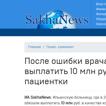
Власт
Финан
Жильё
Обще
Наука
Главная
Право, криминал
После ошибки врач
выплатить 10 млн р
пациентки
ИА SakhaNews
. Ильинскую больницу, где в 
обязали выплатить
10 млн
руб. в качестве 