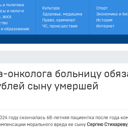
ь и политика
Культура
Спорт
сы и налоги
Здоровье, медицина
Экономика и би
, ЖКХ
Право, криминал
История
ство
ЧС, происшествия
Интернет
 и образование
а-онколога больницу обяз
ублей сыну умершей
2024 году скончалась 68-летняя пациентка после года ко
компенсации морального вреда ее сыну
Сергею Стихареву