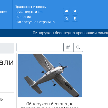
Транспорт и связь
знес
АБК, Нефть и газ
Экология
Литературная страница
Обнаружен бесследно пропавший самолет C
али
мы,
Обнаружен бесследно
,