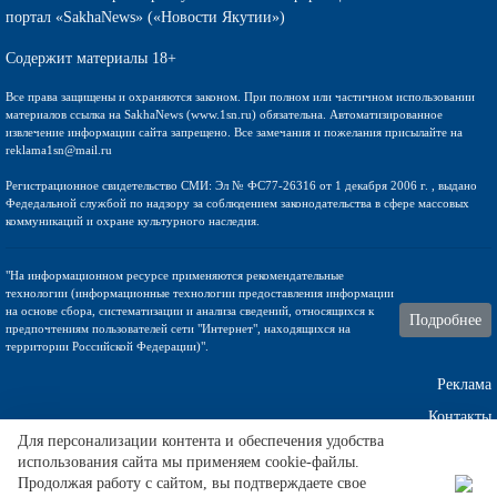
портал «SakhaNews» («Новости Якутии»)
Содержит материалы 18+
Все права защищены и охраняются законом. При полном или частичном использовании
материалов ссылка на SakhaNews (www.1sn.ru) обязательна. Автоматизированное
извлечение информации сайта запрещено. Все замечания и пожелания присылайте на
reklama1sn@mail.ru
Регистрационное свидетельство СМИ: Эл № ФС77-26316 от 1 декабря 2006 г. , выдано
Федедальной службой по надзору за соблюдением законодательства в сфере массовых
коммуникаций и охране культурного наследия.
"На информационном ресурсе применяются рекомендательные
технологии (информационные технологии предоставления информации
на основе сбора, систематизации и анализа сведений, относящихся к
Подробнее
предпочтениям пользователей сети "Интернет", находящихся на
территории Российской Федерации)".
Реклама
Контакты
Для персонализации контента и обеспечения удобства
использования сайта мы применяем cookie-файлы.
Техническа поддержка
Продолжая работу с сайтом, вы подтверждаете свое