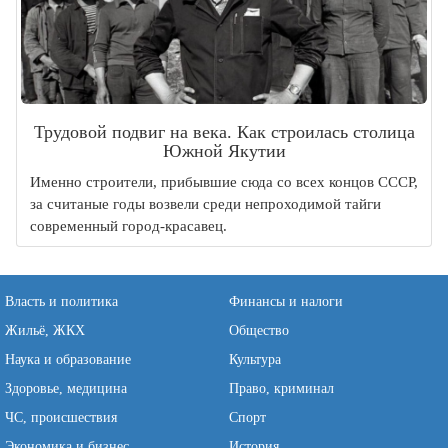
Трудовой подвиг на века. Как строилась столица
Южной Якутии
Именно строители, прибывшие сюда со всех концов СССР,
за считаные годы возвели среди непроходимой тайги
современный город-красавец.
Власть и политика
Финансы и налоги
Жильё, ЖКХ
Общество
Наука и образование
Культура
Здоровье, медицина
Право, криминал
ЧС, происшествия
Спорт
Экономика и бизнес
История