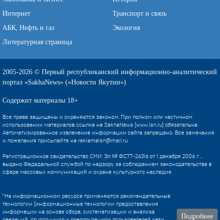
Интернет
Транспорт и связь
АБК, Нефть и газ
Экология
Литературная страница
2005-2026 © Первый республиканский информационно-аналитический
портал «SakhaNews» («Новости Якутии»)
Содержит материалы 18+
Все права защищены и охраняются законом. При полном или частичном
использовании материалов ссылка на SakhaNews (www.1sn.ru) обязательна.
Автоматизированное извлечение информации сайта запрещено. Все замечания
и пожелания присылайте на
reklama1sn@mail.ru
Регистрационное свидетельство СМИ: Эл № ФС77-26316 от 1 декабря 2006 г. ,
выдано Федедальной службой по надзору за соблюдением законодательства в
сфере массовых коммуникаций и охране культурного наследия.
"На информационном ресурсе применяются рекомендательные
технологии (информационные технологии предоставления
информации на основе сбора, систематизации и анализа
Подробнее
сведений, относящихся к предпочтениям пользователей сети