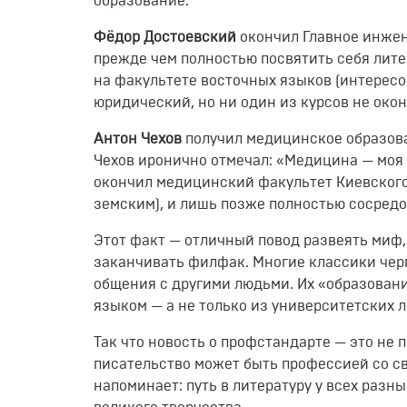
образование.
Фёдор
Достоевский
окончил
Главное
инжен
прежде
чем
полностью
посвятить
себя
лите
на
факультете
восточных
языков
(интересо
юридический,
но
ни
один
из
курсов
не
окон
Антон
Чехов
получил
медицинское
образов
Чехов
иронично
отмечал:
«Медицина
— моя
окончил
медицинский
факультет
Киевског
земским),
и
лишь
позже
полностью
сосредо
Этот
факт
— отличный
повод
развеять
миф,
заканчивать
филфак.
Многие
классики
чер
общения
с
другими
людьми.
Их
«образован
языком
— а
не
только
из
университетских
л
Так
что
новость
о
профстандарте
— это
не
п
писательство
может
быть
профессией
со
с
напоминает:
путь
в
литературу
у
всех
разны