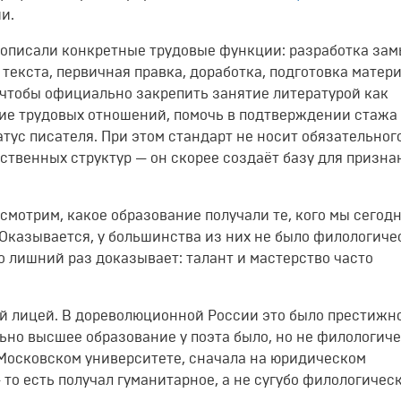
и.
описали
конкретные
трудовые
функции:
разработка
зам
текста,
первичная
правка,
доработка,
подготовка
матери
чтобы
официально
закрепить
занятие
литературой
как
ие
трудовых
отношений,
помочь
в
подтверждении
стажа
атус
писателя.
При
этом
стандарт
не
носит
обязательног
рственных
структур
— он
скорее
создаёт
базу
для
призна
смотрим,
какое
образование
получали
те,
кого
мы
сегод
Оказывается,
у
большинства
из
них
не
было
филологиче
о
лишний
раз
доказывает:
талант
и
мастерство
часто
й
лицей.
В
дореволюционной
России
это
было
престижн
ьно
высшее
образование
у
поэта
было,
но
не
филологиче
Московском
университете,
сначала
на
юридическом
 то
есть
получал
гуманитарное,
а
не
сугубо
филологичес