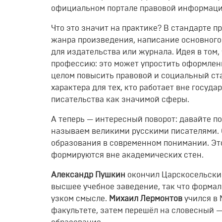
официальном портале правовой информаци
Что
это
значит
на
практике?
В
стандарте
пр
жанра
произведения,
написание
основного
для
издательства
или
журнала.
Идея
в
том,
профессию:
это
может
упростить
оформлен
целом
повысить
правовой
и
социальный
ст
характера
для
тех,
кто
работает
вне
госуда
писательства
как
значимой
сферы.
А
теперь
— интересный
поворот:
давайте
по
называем
великими
русскими
писателями.
образования
в
современном
понимании.
Эт
формируются
вне
академических
стен.
Александр
Пушкин
окончил
Царскосельски
высшее
учебное
заведение,
так
что
формал
узком
смысле.
Михаил
Лермонтов
учился
в
факультете,
затем
перешёл
на
словесный
—