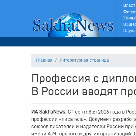
Власт
Финан
Жильё
Обще
Наука
Главная
Литературная страница
Профессия с дипло
В России вводят п
ИA SakhaNews.
С
1
сентября
2026
года
в
Рос
профессии
«писатель».
Документ
разработ
союзов
писателей
и
издателей
России
при
имени
А.
М.
Горького
и
других
организаций. 