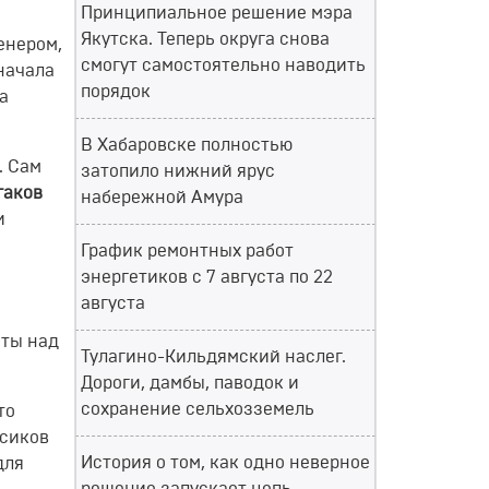
Принципиальное решение мэра
Якутска. Теперь округа снова
нером,
смогут самостоятельно наводить
начала
порядок
а
В Хабаровске полностью
.
Сам
затопило нижний ярус
гаков
набережной Амура
и
График ремонтных работ
энергетиков с 7 августа по 22
августа
оты
над
Тулагино-Кильдямский наслег.
Дороги, дамбы, паводок и
сохранение сельхозземель
то
сиков
История о том, как одно неверное
для