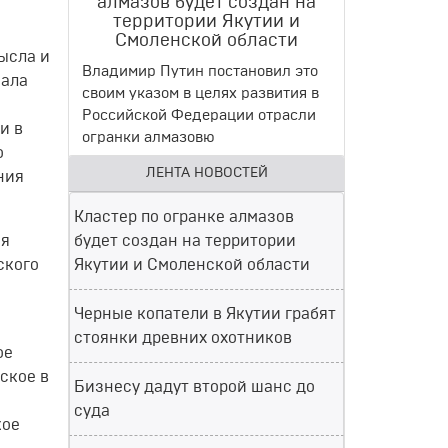
алмазов будет создан на
территории Якутии и
Смоленской области
ысла
и
Владимир Путин постановил это
ала
своим указом в целях развития в
Российской Федерации отрасли
и
в
огранки алмазовю
о
ЛЕНТА НОВОСТЕЙ
ния
Кластер по огранке алмазов
ня
будет создан на территории
ского
Якутии и Смоленской области
Черные копатели в Якутии грабят
стоянки древних охотников
ое
ское
в
Бизнесу дадут второй шанс до
суда
кое