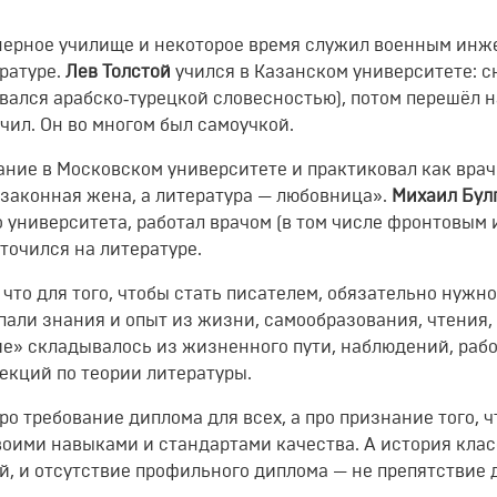
ерное
училище
и
некоторое
время
служил
военным
инже
ратуре.
Лев
Толстой
учился
в
Казанском
университете:
с
вался
арабско‑турецкой
словесностью),
потом
перешёл
н
чил.
Он
во
многом
был
самоучкой.
ание
в
Московском
университете
и
практиковал
как
врач
законная
жена,
а
литература
— любовница».
Михаил
Бул
о
университета,
работал
врачом
(в
том
числе
фронтовым
точился
на
литературе.
что
для
того,
чтобы
стать
писателем,
обязательно
нужно
пали
знания
и
опыт
из
жизни,
самообразования,
чтения,
ие»
складывалось
из
жизненного
пути,
наблюдений,
раб
екций
по
теории
литературы.
ро
требование
диплома
для
всех,
а
про
признание
того,
ч
воими
навыками
и
стандартами
качества.
А
история
клас
й,
и
отсутствие
профильного
диплома
— не
препятствие