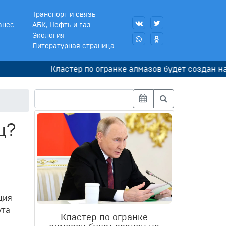
Транспорт и связь
знес
АБК, Нефть и газ
Экология
Литературная страница
Кластер по огранке алмазов будет создан на те
ц?
ция
ута
Кластер по огранке