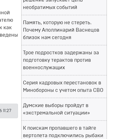
решение запускает цепь
необратимых событий
нной
ателю
Память, которую не стереть.
к как
Почему Аполлинарий Васнецов
еведены
близок нам сегодня
Трое подростков задержаны за
подготовку терактов против
военнослужащих
Серия кадровых перестановок в
Минобороны с учетом опыта СВО
Думские выборы пройдут в
6 11:27
«экстремальной ситуации»
К поискам пропавшего в тайге
вертолета подключились рыбаки