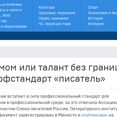
ь и политика
Культура
Спорт
сы и налоги
Здоровье, медицина
Экономика и би
, ЖКХ
Право, криминал
История
ство
ЧС, происшествия
Интернет
 и образование
мом или талант без грани
рофстандарт «писатель»
сии
вступает
в
силу
профессиональный
стандарт
для
али
в
профессиональной
среде:
за
это
отвечала
Ассоциа
участии
Союза
писателей
России,
Литературного
инстит
Документ зарегистрирован в Минюсте и
опубликован
на