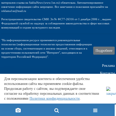
материалов ссылка на SakhaNews (www.1sn.ru) обязательна. Автоматизированное
извлечение информации сайта запрещено. Все замечания и пожелания присылайте на
reklama1sn@mail.ru
Регистрационное свидетельство СМИ: Эл № ФС77-26316 от 1 декабря 2006 г. , выдано
Федедальной службой по надзору за соблюдением законодательства в сфере массовых
коммуникаций и охране культурного наследия.
"На информационном ресурсе применяются рекомендательные
технологии (информационные технологии предоставления информации
на основе сбора, систематизации и анализа сведений, относящихся к
Подробнее
предпочтениям пользователей сети "Интернет", находящихся на
территории Российской Федерации)".
Реклама
Контакты
Для персонализации контента и обеспечения удобства
использования сайта мы применяем cookie-файлы.
Техническа поддержка
Продолжая работу с сайтом, вы подтверждаете свое
согласие на обработку персональных данных в соответствии
с положениями
Политики конфиденциальности
.