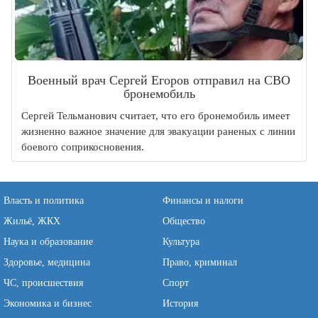
Военный врач Сергей Егоров отправил на СВО
бронемобиль
Сергей Тельманович считает, что его бронемобиль имеет
жизненно важное значение для эвакуации раненых с линии
боевого соприкосновения.
Власть и политика
Финансы и налоги
Жильё, ЖКХ
Общество
Наука и образование
Культура
Здоровье, медицина
Право, криминал
ЧС, происшествия
Спорт
Экономика и бизнес
История