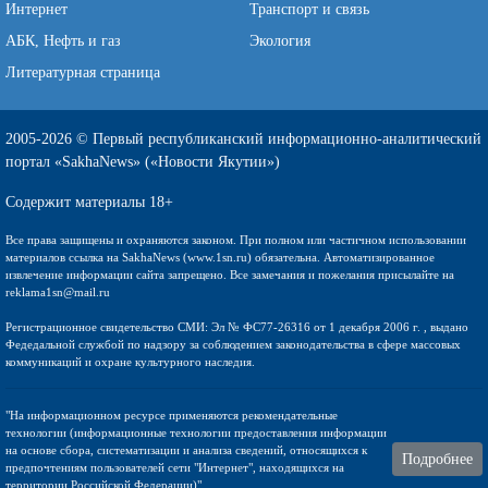
Интернет
Транспорт и связь
АБК, Нефть и газ
Экология
Литературная страница
2005-2026 © Первый республиканский информационно-аналитический
портал «SakhaNews» («Новости Якутии»)
Содержит материалы 18+
Все права защищены и охраняются законом. При полном или частичном использовании
материалов ссылка на SakhaNews (www.1sn.ru) обязательна. Автоматизированное
извлечение информации сайта запрещено. Все замечания и пожелания присылайте на
reklama1sn@mail.ru
Регистрационное свидетельство СМИ: Эл № ФС77-26316 от 1 декабря 2006 г. , выдано
Федедальной службой по надзору за соблюдением законодательства в сфере массовых
коммуникаций и охране культурного наследия.
"На информационном ресурсе применяются рекомендательные
технологии (информационные технологии предоставления информации
на основе сбора, систематизации и анализа сведений, относящихся к
Подробнее
предпочтениям пользователей сети "Интернет", находящихся на
территории Российской Федерации)".