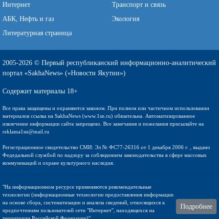
Интернет
Транспорт и связь
АБК, Нефть и газ
Экология
Литературная страница
2005-2026 © Первый республиканский информационно-аналитический
портал «SakhaNews» («Новости Якутии»)
Содержит материалы 18+
Все права защищены и охраняются законом. При полном или частичном использовании
материалов ссылка на SakhaNews (www.1sn.ru) обязательна. Автоматизированное
извлечение информации сайта запрещено. Все замечания и пожелания присылайте на
reklama1sn@mail.ru
Регистрационное свидетельство СМИ: Эл № ФС77-26316 от 1 декабря 2006 г. , выдано
Федедальной службой по надзору за соблюдением законодательства в сфере массовых
коммуникаций и охране культурного наследия.
"На информационном ресурсе применяются рекомендательные
технологии (информационные технологии предоставления информации
на основе сбора, систематизации и анализа сведений, относящихся к
Подробнее
предпочтениям пользователей сети "Интернет", находящихся на
территории Российской Федерации)".