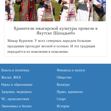
Хранители юкагирской культуры провели в
Якутске Шахадьибэ
Макар Курилов: У всех северных народов большие
праздники проходят весной и осенью. И эта традиция
передаётся из поколения в поколение.
Власть и политика
Финансы и налоги
Жильё, ЖКХ
Общество
Наука и образование
Культура
Здоровье, медицина
Право, криминал
ЧС, происшествия
Спорт
Экономика и бизнес
История