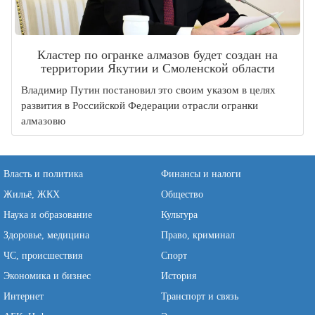
Кластер по огранке алмазов будет создан на
территории Якутии и Смоленской области
Владимир Путин постановил это своим указом в целях
развития в Российской Федерации отрасли огранки
алмазовю
Власть и политика
Финансы и налоги
Жильё, ЖКХ
Общество
Наука и образование
Культура
Здоровье, медицина
Право, криминал
ЧС, происшествия
Спорт
Экономика и бизнес
История
Интернет
Транспорт и связь