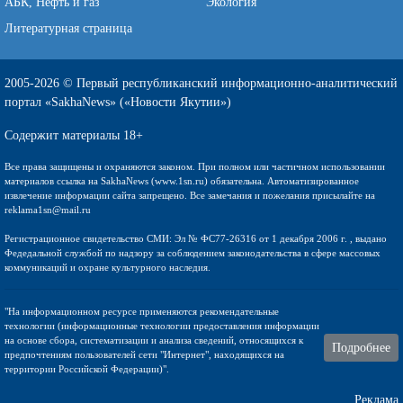
АБК, Нефть и газ
Экология
Литературная страница
2005-2026 © Первый республиканский информационно-аналитический
портал «SakhaNews» («Новости Якутии»)
Содержит материалы 18+
Все права защищены и охраняются законом. При полном или частичном использовании
материалов ссылка на SakhaNews (www.1sn.ru) обязательна. Автоматизированное
извлечение информации сайта запрещено. Все замечания и пожелания присылайте на
reklama1sn@mail.ru
Регистрационное свидетельство СМИ: Эл № ФС77-26316 от 1 декабря 2006 г. , выдано
Федедальной службой по надзору за соблюдением законодательства в сфере массовых
коммуникаций и охране культурного наследия.
"На информационном ресурсе применяются рекомендательные
технологии (информационные технологии предоставления информации
на основе сбора, систематизации и анализа сведений, относящихся к
Подробнее
предпочтениям пользователей сети "Интернет", находящихся на
территории Российской Федерации)".
Реклама