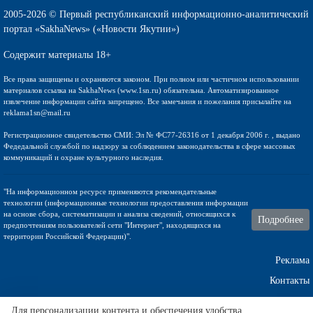
2005-2026 © Первый республиканский информационно-аналитический
портал «SakhaNews» («Новости Якутии»)
Содержит материалы 18+
Все права защищены и охраняются законом. При полном или частичном использовании
материалов ссылка на SakhaNews (www.1sn.ru) обязательна. Автоматизированное
извлечение информации сайта запрещено. Все замечания и пожелания присылайте на
reklama1sn@mail.ru
Регистрационное свидетельство СМИ: Эл № ФС77-26316 от 1 декабря 2006 г. , выдано
Федедальной службой по надзору за соблюдением законодательства в сфере массовых
коммуникаций и охране культурного наследия.
"На информационном ресурсе применяются рекомендательные
технологии (информационные технологии предоставления информации
на основе сбора, систематизации и анализа сведений, относящихся к
Подробнее
предпочтениям пользователей сети "Интернет", находящихся на
территории Российской Федерации)".
Реклама
Контакты
Техническа поддержка
Для персонализации контента и обеспечения удобства