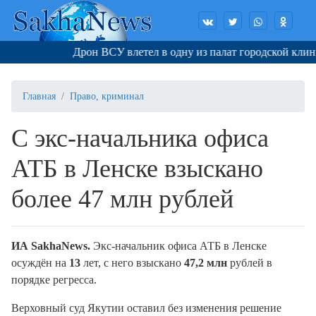
Дрон ВСУ влетел в одну из палат городской клинич
Главная
Право, криминал
С экс-начальника офиса
АТБ в Ленске взыскано
более 47 млн рублей
ИА SakhaNews.
Экс-начальник офиса АТБ в Ленске
осуждён на
13
лет, с него взыскано
47,2 млн
рублей в
порядке регресса.
Верховный суд Якутии оставил без изменения решение