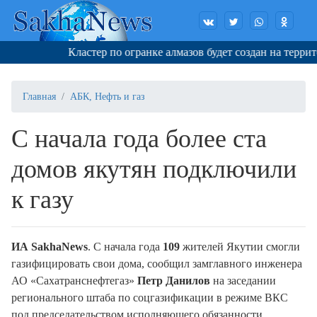
Кластер по огранке алмазов будет создан на террито
Главная
АБК, Нефть и газ
С начала года более ста
домов якутян подключили
к газу
ИА SakhaNews
. С начала года
109
жителей Якутии смогли
газифицировать свои дома, сообщил замглавного инженера
АО «Сахатранснефтегаз»
Петр Данилов
на заседании
регионального штаба по соцгазификации в режиме ВКС
под председательством исполняющего обязанности