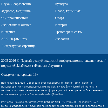
Наука и образование
Культура
Здоровье, медицина
Право, криминал
ЧС, происшествия
Спорт
Экономика и бизнес
История
Интернет
Транспорт и связь
АБК, Нефть и газ
Экология
Литературная страница
2005-2026 © Первый республиканский информационно-аналитический
портал «SakhaNews» («Новости Якутии»)
Содержит материалы 18+
Все права защищены и охраняются законом. При полном или частичном
использовании материалов ссылка на SakhaNews (www.1sn.ru) обязательна.
Автоматизированное извлечение информации сайта запрещено. Все замечания
и пожелания присылайте на
reklama1sn@mail.ru
Регистрационное свидетельство СМИ: Эл № ФС77-26316 от 1 декабря 2006 г. ,
выдано Федедальной службой по надзору за соблюдением законодательства в