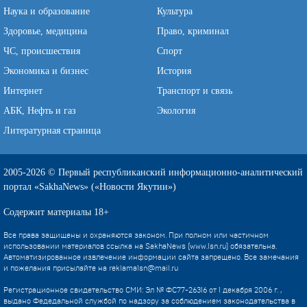
Наука и образование
Культура
Здоровье, медицина
Право, криминал
ЧС, происшествия
Спорт
Экономика и бизнес
История
Интернет
Транспорт и связь
АБК, Нефть и газ
Экология
Литературная страница
2005-2026 © Первый республиканский информационно-аналитический
портал «SakhaNews» («Новости Якутии»)
Содержит материалы 18+
Все права защищены и охраняются законом. При полном или частичном
использовании материалов ссылка на SakhaNews (www.1sn.ru) обязательна.
Автоматизированное извлечение информации сайта запрещено. Все замечания
и пожелания присылайте на
reklama1sn@mail.ru
Регистрационное свидетельство СМИ: Эл № ФС77-26316 от 1 декабря 2006 г. ,
выдано Федедальной службой по надзору за соблюдением законодательства в