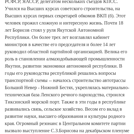
РСФСР, ЯАССР, делегатом нескольких съездов КПСС.
Учился на Высших курсах советского строительства, на
Высших курсах первых секретарей обкомов ВКП (б). Этот
человек прожил сложную и интересную жизнь. Почти 18
лет Борисов стоял у руля Якутской Автономной
Республики. Он более трех лет возглавлял кабинет
министров в качестве его председателя и более 14 лет
руководил областной партийной организацией. Велика его
роль в становлении алмазодобывающей промышленности
Якутии, развитии экономики автономной республики. В
годы его руководства республикой решались вопросы
транспортной схемы -- началось строительство автотрассы
Большой Невер - Нижний Бестях, укреплялась материально-
техническая база Ленского речного пароходства, строился
Тиксинский морской порт. Также в эти годы в республике
развивались связь, сельское хозяйство. Весом его вклад в
развитие науки, высшего образования и культуры родного
края. Огромный резонанс в Центральном комитете партии
вызвало выступление С.З.Борисова на декабрьском пленуме