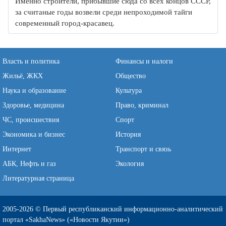
Именно строители, прибывшие сюда со всех концов СССР,
за считаные годы возвели среди непроходимой тайги
современный город-красавец.
Власть и политика
Финансы и налоги
Жильё, ЖКХ
Общество
Наука и образование
Культура
Здоровье, медицина
Право, криминал
ЧС, происшествия
Спорт
Экономика и бизнес
История
Интернет
Транспорт и связь
АБК, Нефть и газ
Экология
Литературная страница
2005-2026 © Первый республиканский информационно-аналитический
портал «SakhaNews» («Новости Якутии»)