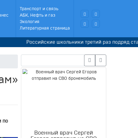
Транспорт и связь
знес
АБК, Нефть и газ
Экология
Литературная страница
Российские школьники третий раз подряд стали чемп
лам»
 по
Военный врач Сергей