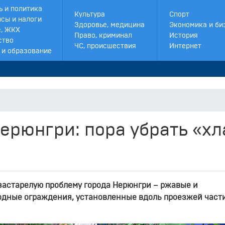
ь и политика
Культура
Спорт
сы и налоги
Здоровье, медицина
Экономика и би
, ЖКХ
Право, криминал
История
ство
ЧС, происшествия
Интернет
 и образование
ерюнгри: пора убрать «х
застарелую проблему города Нерюнгри – ржавые и
ные ограждения, установленные вдоль проезжей части