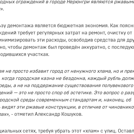
одных ограждений в городе Нерюнгри являются ржавым
».
зу демонтажа является бюджетная экономия. Как поясн
дений требует регулярных затрат на ремонт, очистку от
инимизировать эти расходы, освободив средства для дру
но, чтобы демонтаж был проведён аккуратно, с последу
бодившихся участках.
я не просто избавит город от ненужного хлама, но и пре
, когда городская казна не бездонна, каждый рубль дол
реды, а не на поддержание существования полувекового
ний — это не просто спор об эстетике. Это вопрос о ра
родской среды современным стандартам и, наконец, об
видят эти ржавые конструкции, в отличие от чиновнико
пах»
, - отметил Александр Кошуков.
альных сетях, требуя убрать этот «хлам» с улиц. Оставл