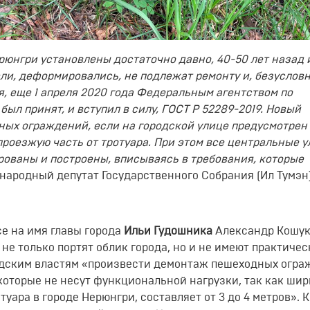
юнгри установлены достаточно давно, 40-50 лет назад и
ли, деформировались, не подлежат ремонту и, безусловн
я, еще 1 апреля 2020 года Федеральным агентством по
ыл принят, и вступил в силу, ГОСТ Р 52289-2019. Новый
ных ограждений, если на городской улице предусмотрен
роезжую часть от тротуара. При этом все центральные у
ованы и построены, вписываясь в требования, которые
народный депутат Государственного Собрания (Ил Тумэн
се на имя главы города
Ильи Гудошника
Александр Кошу
не только портят облик города, но и не имеют практичес
одским властям «произвести демонтаж пешеходных огр
которые не несут функциональной нагрузки, так как ши
туара в городе Нерюнгри, составляет от 3 до 4 метров». 