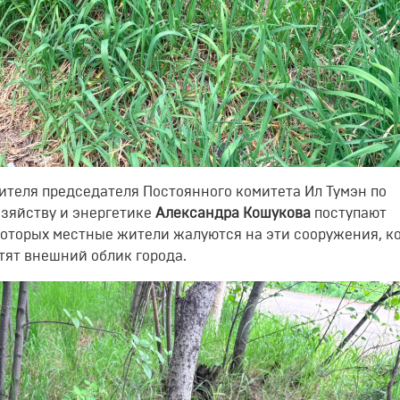
тителя председателя Постоянного комитета Ил Тумэн по
зяйству и энергетике
Александра Кошукова
поступают
которых местные жители жалуются на эти сооружения, к
ртят внешний облик города.