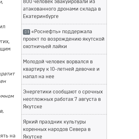
800 человек эвакуировали из
и,
атакованного дронами склада в
Екатеринбурге
ил
«Роснефть» поддержала
1
проект по возрождению якутской
гих,
охотничьей лайки
ющим
Молодой человек ворвался в
квартиру к 10-летней девочке и
кратит
напал на нее
жен
Энергетики сообщают о срочных
зумном
неотложных работах 7 августа в
Якутске
в,
Яркий праздник культуры
коренных народов Севера в
ять на
Якутске