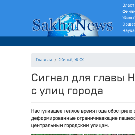
Власт
Финан
Жильё
Обще
Наука
Главная
Жильё, ЖКХ
Сигнал для главы Н
с улиц города
Наступившее теплое время года обострило 
деформированные ограничивающие пешеход
центральным городским улицам.