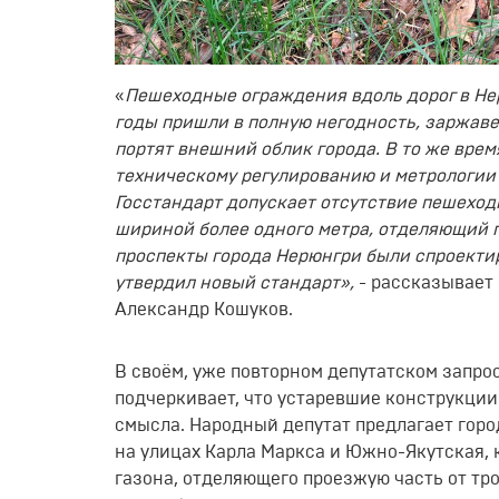
«
Пешеходные ограждения вдоль дорог в Нер
годы пришли в полную негодность, заржаве
портят внешний облик города. В то же врем
техническому регулированию и метрологии б
Госстандарт допускает отсутствие пешеход
шириной более одного метра, отделяющий п
проспекты города Нерюнгри были спроектир
утвердил новый стандарт»,
- рассказывает 
Александр Кошуков.
В своём, уже повторном депутатском запро
подчеркивает, что устаревшие конструкции 
смысла. Народный депутат предлагает гор
на улицах Карла Маркса и Южно-Якутская, 
газона, отделяющего проезжую часть от тро