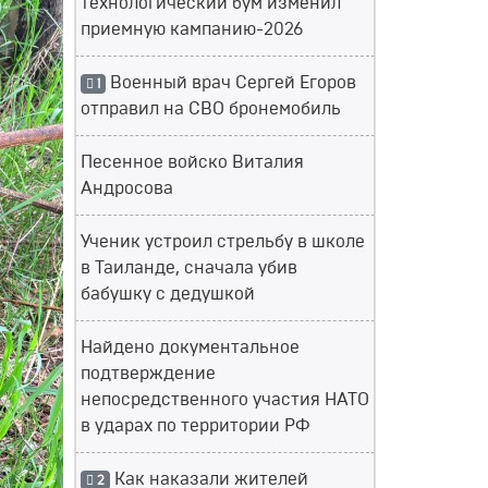
технологический бум изменил
приемную кампанию-2026
Военный врач Сергей Егоров
1
отправил на СВО бронемобиль
Песенное войско Виталия
Андросова
Ученик устроил стрельбу в школе
в Таиланде, сначала убив
бабушку с дедушкой
Найдено документальное
подтверждение
непосредственного участия НАТО
в ударах по территории РФ
Как наказали жителей
2