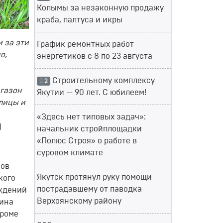
Колымы за незаконную продажу
краба, палтуса и икры
 за эти
График ремонтных работ
о,
энергетиков с 8 по 23 августа
Строительному комплексу
2
 газон
Якутии — 90 лет. С юбилеем!
лицы и
«Здесь нет типовых задач»:
)
начальник стройплощадки
«Полюс Строя» о работе в
суровом климате
ков
Якутск протянул руку помощи
кого
пострадавшему от паводка
аждений
Верхоянскому району
рина
Кроме