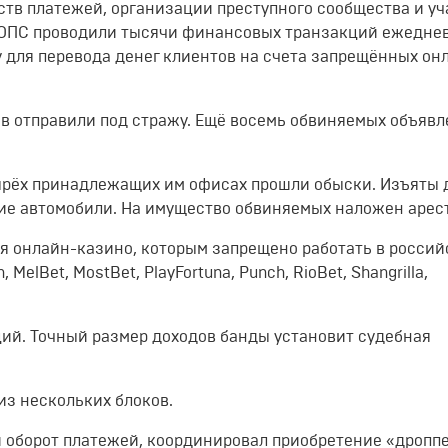
ств платежей, организации преступного сообщества и уч
и ОПС проводили тысячи финансовых транзакций ежеднев
 для перевода денег клиентов на счета запрещённых он
в отправили под стражу. Ещё восемь обвиняемых объявл
ырёх принадлежащих им офисах прошли обыски. Изъяты 
ие автомобили. На имущество обвиняемых наложен арест
я онлайн-казино, которым запрещено работать в россий
MelBet, MostBet, PlayFortuna, Punch, RioBet, Shangrilla,
ий. Точный размер доходов банды установит судебная
из нескольких блоков.
оборот платежей, координировал приобретение «дропп