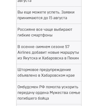
августа
Вы еще можете успеть. Заявки
принимаются до 15 августа
Россияне все чаще выбирают
гибкие смартфоны
В осенне-зимнем сезоне S7
Airlines добавит новые маршруты
из Якутска и Хабаровска в Пекин
Штормовое предупреждение
объявлено в Хабаровском крае
Омбудсмен РФ помогла ускорить
передачу ордена Мужества семье
погибшего бойца