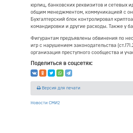
юрлиц, банковских реквизитов и сетевых 
общим менеджментом, коммуникацией с он
Бухгалтерский блок контролировал криптоа
командировки и другие расходы. Также у б
Фигурантам предъявлены обвинения по нес
игр с нарушением законодательства (ст.171.
организация преступного сообщества и участ
Поделиться в соцсетях:
Версия для печати
Новости СМИ2