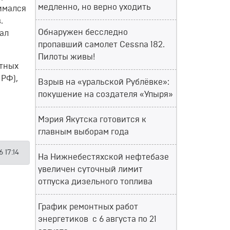
медленно, но верно уходить
имался
.
Обнаружен бесследно
ал
пропавший самолет Cessna 182.
Пилоты живы!
ртных
 РФ),
Взрыв на «уральской Рублёвке»:
покушение на создателя «Упыря»
Мэрия Якутска готовится к
главным выборам года
 17:14
На Нижнебестяхской нефтебазе
увеличен суточный лимит
отпуска дизельного топлива
График ремонтных работ
энергетиков с 6 августа по 21