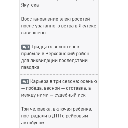
Якутска
Восстановление электросетей
после ураганного ветра в Якутске
завершено
Тридцать волонтеров
3
прибыли в Верхоянский район
для ликвидации последствий
паводка
Карьера в три сезона: осенью
1
— победа, весной — отставка, а
между ними — судебный иск
Три человека, включая ребенка,
пострадали в ДТП с рейсовым
автобусом