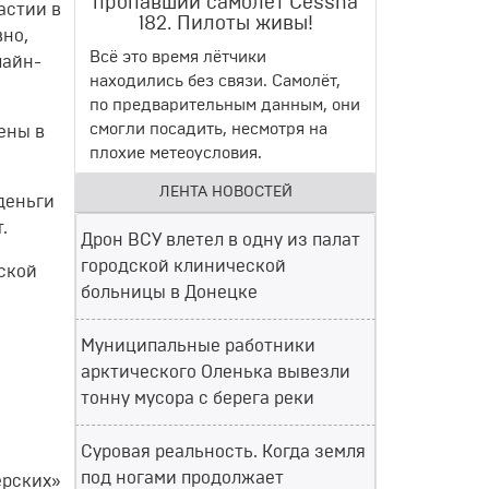
пропавший самолет Cessna
астии в
182. Пилоты живы!
но,
Всё это время лётчики
лайн-
находились без связи. Самолёт,
по предварительным данным, они
смогли посадить, несмотря на
ены в
плохие метеоусловия.
ЛЕНТА НОВОСТЕЙ
деньги
.
Дрон ВСУ влетел в одну из палат
городской клинической
ской
больницы в Донецке
Муниципальные работники
арктического Оленька вывезли
тонну мусора с берега реки
Суровая реальность. Когда земля
под ногами продолжает
ерских»