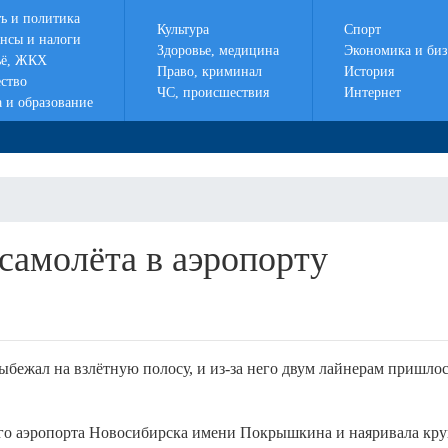
ть и политика
Культура
Спорт
нсы и налоги
Здоровье, медицина
Экономика и биз
ё, ЖКХ
Право, криминал
История
ство
ЧС, происшествия
Интернет
а и образование
самолёта в аэропорту
бежал на взлётную полосу, и из-за него двум лайнерам пришло
го аэропорта Новосибирска имени Покрышкина и наяривала кру