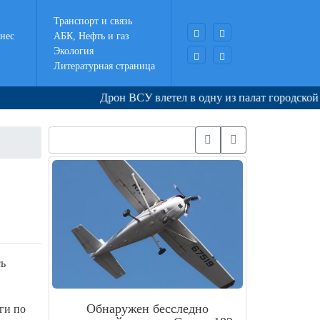
Транспорт и связь
нес
АБК, Нефть и газ
Экология
Литературная страница
Дрон ВСУ влетел в одну из палат городской клин
сь
Обнаружен бесследно
ги по