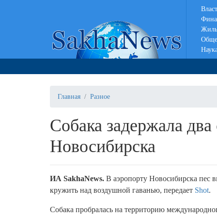
Влас
Фина
Жиль
Обще
Наук
Главная
Разное
Собака задержала два 
Новосибирска
ИА SakhaNews.
В аэропорту Новосибирска пес вы
кружить над воздушной гаванью, передает
Shot
.
Собака пробралась на территорию международно