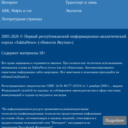
Интернет
Транспорт и связь
АБК, Нефть и газ
Экология
Литературная страница
2005-2026 © Первый республиканский информационно-аналитический
портал «SakhaNews» («Новости Якутии»)
Содержит материалы 18+
Все права защищены и охраняются законом. При полном или частичном использовании
материалов ссылка на SakhaNews (www.1sn.ru) обязательна. Автоматизированное
извлечение информации сайта запрещено. Все замечания и пожелания присылайте на
reklama1sn@mail.ru
Регистрационное свидетельство СМИ: Эл № ФС77-26316 от 1 декабря 2006 г. , выдано
Федедальной службой по надзору за соблюдением законодательства в сфере массовых
коммуникаций и охране культурного наследия.
"На информационном ресурсе применяются рекомендательные
технологии (информационные технологии предоставления информации
на основе сбора, систематизации и анализа сведений, относящихся к
Подробнее
предпочтениям пользователей сети "Интернет", находящихся на
территории Российской Федерации)".