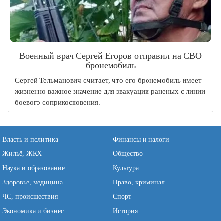
Военный врач Сергей Егоров отправил на СВО
бронемобиль
Сергей Тельманович считает, что его бронемобиль имеет
жизненно важное значение для эвакуации раненых с линии
боевого соприкосновения.
Власть и политика
Финансы и налоги
Жильё, ЖКХ
Общество
Наука и образование
Культура
Здоровье, медицина
Право, криминал
ЧС, происшествия
Спорт
Экономика и бизнес
История