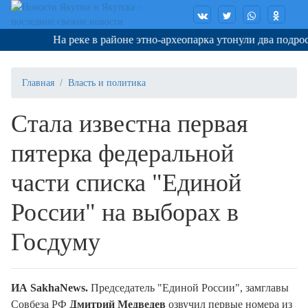
На реке в районе этно-археопарка утонули два подростка
Главная
Власть и политика
Стала известна первая
пятерка федеральной
части списка "Единой
России" на выборах в
Госдуму
ИА SakhaNews.
Председатель "Единой России", замглавы
Совбеза РФ
Дмитрий Медведев
озвучил первые номера из