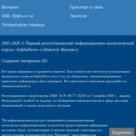
Интернет
Транспорт и связь
АБК, Нефть и газ
Экология
Литературная страница
2005-2026 © Первый республиканский информационно-аналитический
портал «SakhaNews» («Новости Якутии»)
Содержит материалы 18+
Все права защищены и охраняются законом. При полном или частичном использовании
материалов ссылка на SakhaNews (www.1sn.ru) обязательна. Автоматизированное
извлечение информации сайта запрещено. Все замечания и пожелания присылайте на
reklama1sn@mail.ru
Регистрационное свидетельство СМИ: Эл № ФС77-26316 от 1 декабря 2006 г. , выдано
Федедальной службой по надзору за соблюдением законодательства в сфере массовых
коммуникаций и охране культурного наследия.
"На информационном ресурсе применяются рекомендательные
технологии (информационные технологии предоставления информации
на основе сбора, систематизации и анализа сведений, относящихся к
Подробнее
предпочтениям пользователей сети "Интернет", находящихся на