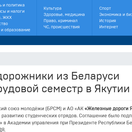
ь и политика
Культура
Спорт
сы и налоги
Здоровье, медицина
Экономика и би
, ЖКХ
Право, криминал
История
ство
ЧС, происшествия
Интернет
 и образование
дорожники из Беларуси
рудовой семестр в Якутии
ий союз молодёжи (БРСМ) и АО «АК
«Железные дороги 
о развитию студенческих отрядов. Соглашение было под
» в Академии управления при Президенте Республики Бе
ДЯ.