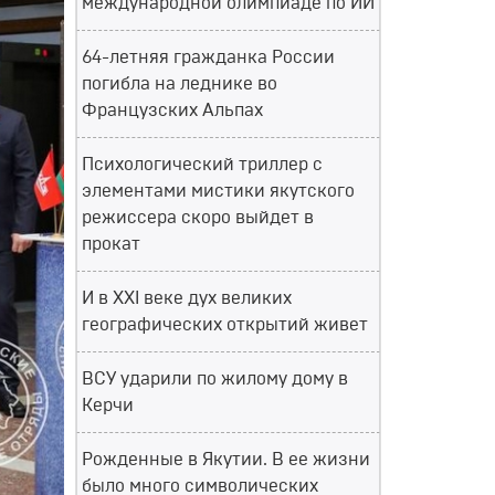
международной олимпиаде по ИИ
64-летняя гражданка России
погибла на леднике во
Французских Альпах
Психологический триллер с
элементами мистики якутского
режиссера скоро выйдет в
прокат
И в XXI веке дух великих
географических открытий живет
ВСУ ударили по жилому дому в
Керчи
Рожденные в Якутии. В ее жизни
было много символических