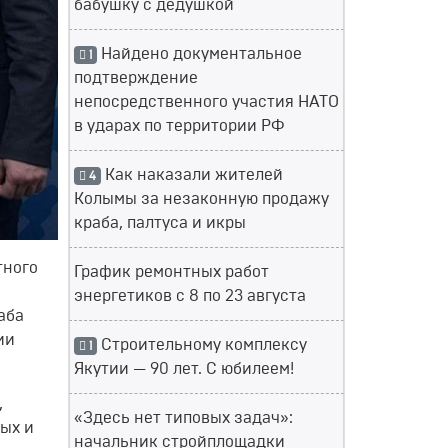
бабушку с дедушкой
Найдено документальное
1
подтверждение
непосредственного участия НАТО
в ударах по территории РФ
Как наказали жителей
4
Колымы за незаконную продажу
краба, палтуса и икры
тного
График ремонтных работ
энергетиков с 8 по 23 августа
аба
ии
Строительному комплексу
1
Якутии — 90 лет. С юбилеем!
,
«Здесь нет типовых задач»:
ых и
начальник стройплощадки