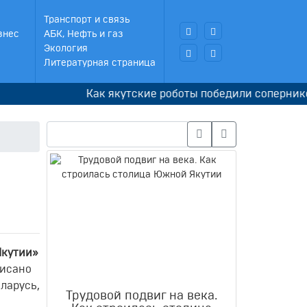
Транспорт и связь
знес
АБК, Нефть и газ
Экология
Литературная страница
Как якутские роботы победили соперников в Корее
Якутии»
писано
ларусь,
Трудовой подвиг на века.