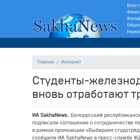
Власт
Финан
Жильё
Обще
Наука
Главная
Интернет
Студенты-железно
вновь отработают т
И
A
SakhaNews
.
Белорусский республиканск
подписали соглашение о сотрудничестве п
в рамках промоакции «Выбираем студотряд
сообщили ИА SakhaNews в пресс-службе Ж