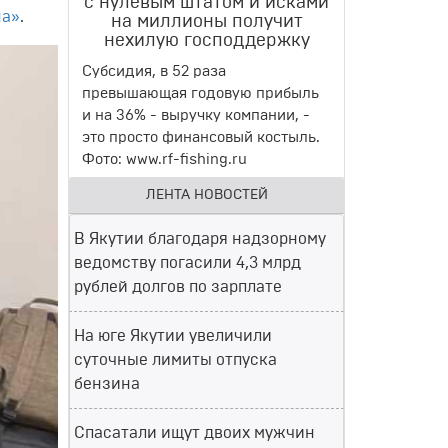
с нулевым штатом и исками
на»
.
на миллионы получит
нехилую господдержку
Субсидия, в 52 раза
превышающая годовую прибыль
и на 36% - выручку компании, -
это просто финансовый костыль.
Фото: www.rf-fishing.ru
ЛЕНТА НОВОСТЕЙ
В Якутии благодаря надзорному
ведомству погасили 4,3 млрд
рублей долгов по зарплате
На юге Якутии увеличили
суточные лимиты отпуска
бензина
Спасатали ищут двоих мужчин