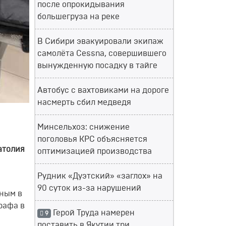
после опрокидывания
большегруза на реке
В Сибири эвакуировали экипаж
самолёта Cessna, совершившего
вынужденную посадку в тайге
Автобус с вахтовиками на дороге
насмерть сбил медведя
Минсельхоз: снижение
поголовья КРС объясняется
атолия
оптимизацией производства
Рудник «Дуэтский» «заглох» на
90 суток из-за нарушений
ным в
рафа в
Герой Труда намерен
9
поставить в Якутии три