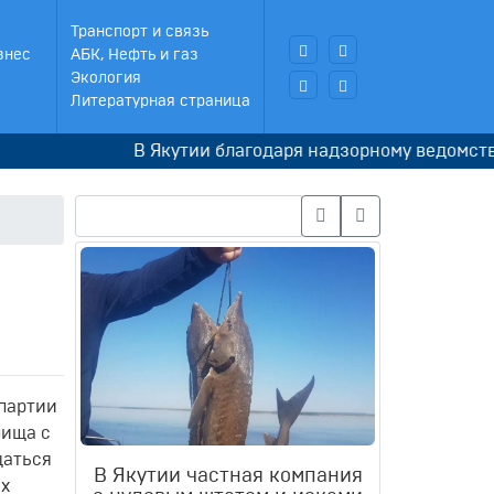
Транспорт и связь
знес
АБК, Нефть и газ
Экология
Литературная страница
В Якутии благодаря надзорному ведомству погас
 партии
лища с
щаться
В Якутии частная компания
ых