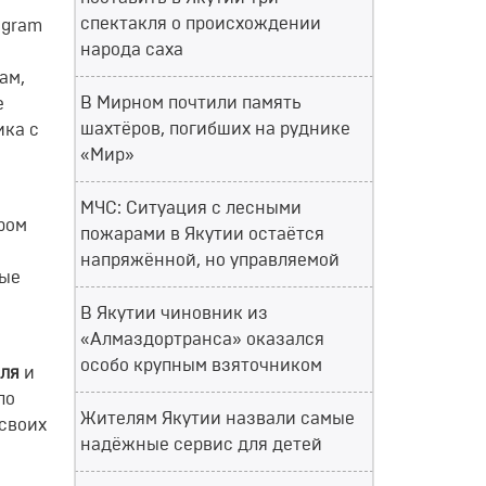
спектакля о происхождении
egram
народа саха
ам,
В Мирном почтили память
е
шахтёров, погибших на руднике
ика с
«Мир»
МЧС: Ситуация с лесными
ром
пожарами в Якутии остаётся
напряжённой, но управляемой
ные
В Якутии чиновник из
«Алмаздортранса» оказался
особо крупным взяточником
еля
и
 по
Жителям Якутии назвали самые
 своих
надёжные сервис для детей