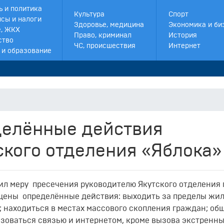
ь и политика
Культура
Спорт
сы и налоги
Здоровье, медицина
Экономика и би
, ЖКХ
Право, криминал
История
ство
ЧС, происшествия
Интернет
 и образование
делённые действия
ского отделения «Яблока»
ил меру пресечения руководителю Якутского отделения
щены определённые действия: выходить за пределы жи
; находиться в местах массового скопления граждан; об
ьзоваться связью и интернетом, кроме вызова экстренн