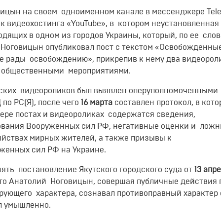
ицын на своем одноименном канале в мессенджере Tel
к видеохостинга «YouTube», в котором неустановленная
дящих в одном из городов Украины, который, по ее слов
, Ноговицын опубликовал пост с текстом «Освобожденны
не рады освобождению», прикрепив к нему два видеорол
 общественными мероприятиями.
ских видеороликов был выявлен оперуполномоченными
по РС(Я), после чего
16 марта
составлен протокол, в кото
ере постах и видеороликах содержатся сведения,
вания Вооруженных сил РФ, негативные оценки и лож
ийствах мирных жителей, а также призывы к
женных сил РФ на Украине.
ять постановление Якутского городского суда от
13 апр
что Анатолий Ноговицын, совершая публичные действия
ующего характера, сознавал противоправный характер
ал умышленно.