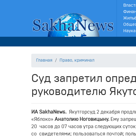
Власт
Финан
Жильё
Обще
Наука
Главная
Право, криминал
Суд запретил опре
руководителю Якут
ИА Sakha
N
ews.
Якутгорсуд 2 декабря продл
«Яблоко»
Анатолию Ноговицыну.
Ему запре
20 часов до 07 часов утра следующих суток
со свидетелями; пользоваться почтой; пол