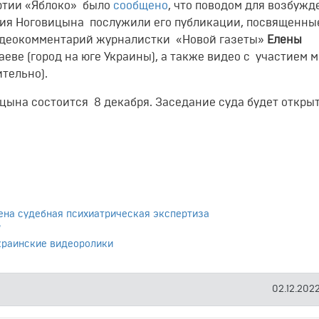
ртии «Яблоко» было
сообщено
, что поводом для возбужд
ния Ноговицына послужили его публикации, посвященны
видеокомментарий журналистки «Новой газеты»
Елены
аеве (город на юге Украины), а также видео с участием 
ительно).
цына состоится 8 декабря. Заседание суда будет откры
ена судебная психиатрическая экспертиза
"
украинские видеоролики
02.12.2022