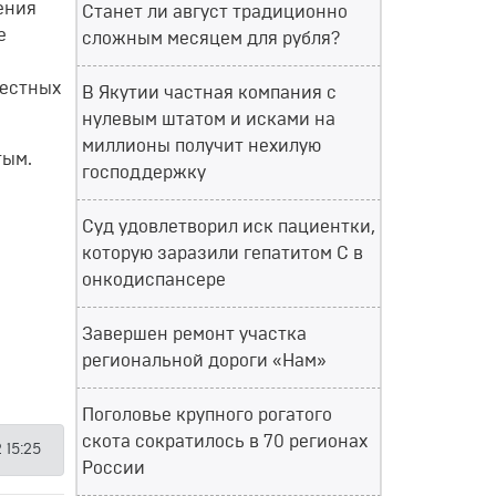
ения
Станет ли август традиционно
е
сложным месяцем для рубля?
местных
В Якутии частная компания с
нулевым штатом и исками на
миллионы получит нехилую
тым.
господдержку
Суд удовлетворил иск пациентки,
которую заразили гепатитом С в
онкодиспансере
Завершен ремонт участка
региональной дороги «Нам»
Поголовье крупного рогатого
скота сократилось в 70 регионах
 15:25
России