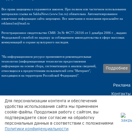
Все права защищены и охраняются законом. При полном или частичном использовании
материалов ссылка на SakhaNews (www.1sn.ru) обязательна. Автоматизированное
извлечение информации сайта запрещено. Все замечания и пожелания присылайте на
reklama1sn@mail.ru
Регистрационное свидетельство СМИ: Эл № ФС77-26316 от 1 декабря 2006 г. , выдано
Федедальной службой по надзору за соблюдением законодательства в сфере массовых
коммуникаций и охране культурного наследия.
"На информационном ресурсе применяются рекомендательные
технологии (информационные технологии предоставления
информации на основе сбора, систематизации и анализа сведений,
Подробнее
относящихся к предпочтениям пользователей сети "Интернет",
находящихся на территории Российской Федерации)".
Реклама
Контакты
Для персонализации контента и обеспечения
Техническа поддержка
удобства использования сайта мы применяем
cookie-файлы. Продолжая работу с сайтом, вы
подтверждаете свое согласие на обработку
персональных данных в соответствии с положениями
В блоке
таусон
собраны календарь и счёт.
Политики конфиденциальности
.