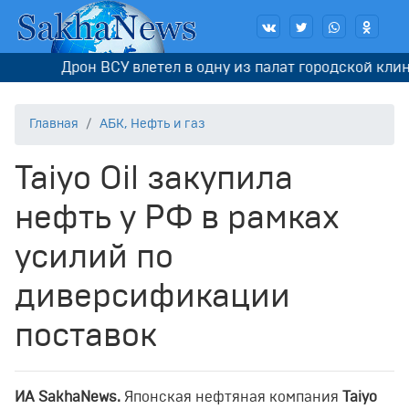
Дрон ВСУ влетел в одну из палат городской клини
Главная
АБК, Нефть и газ
Taiyo Oil закупила
нефть у РФ в рамках
усилий по
диверсификации
поставок
ИA SakhaNews.
Японская нефтяная компания
Taiyo