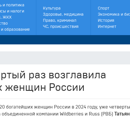
ь и политика
Культура
Спорт
сы и налоги
Здоровье, медицина
Экономика и би
, ЖКХ
Право, криминал
История
ство
ЧС, происшествия
Интернет
 и образование
ертый раз возглавила
х женщин России
20 богатейших женщин России в 2024 году, уже четверты
ва объединенной компании Wildberries и Russ (РВБ)
Татьян