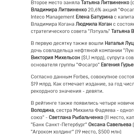
Второе место заняла
Татьяна Литвиненко
(
Владимира Литвиненко
20,6% акций "Фосаг
Inteco Management
Елена Батурина
с капита
Владимира Когана
Людмила Коган
с состоя
стратегического совета "Лэтуаль"
Татьяна 
В первую десятку также вошли
Наталья Лу
дочь совладельца нефтяной компании "Лу
Виктория Михельсон
($1,1 млрд), супруга 
основателя группы "Фосагро"
Евгения Гурье
Согласно данным Forbes, совокупное сост
$19 млрд. Как отмечает издание, за год ч
рекордного значения - девяти.
В рейтинге также появились четыре новичк
Володина
, сестра Михаила Фадяева - одно
союз" -
Светлана Рыбальченко
(11 место, к
"Банк Санкт-Петербург"
Оксана Савельева
(
"Агроком холдинг" (19 место, $500 млн)