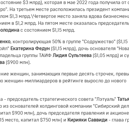
состояние $3 млрд), которая в мае 2022 года получила от 
ро". На третьем месте расположилась президент компан
лом $1,3 млрд.\Четвертое место заняла вдова бизнесмен
нием в $1,2 млрд. На пятом месте оказалась председател
Володина
с состоянием $1,15 млрд.
ценко
, контролирующая 50% в группе "Содружество" ($1,15 
койл"
Екатерина Федун
($1,15 млрд), дочь основателя "Нов
совладельца группы ТАИФ
Лидия Сультеева
($1,05 млрд) и с
ва
($900 млн).
ояние женщин, занимающих первые десять строчек, прев
исло женщин-миллиардеров в рейтинге выросло до нового
а - председатель стратегического совета "Лэтуаль"
Тать
го из основателей холдинговой компании "Сибирский де
апитал $900 млн), дочь председателя правления и акцион
15 место, капитал $750 млн) и
Кирияки Саввиди
- глава г