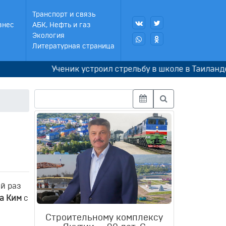
Транспорт и связь
знес
АБК, Нефть и газ
Экология
Литературная страница
Ученик устроил стрельбу в школе в Таиланде, с
й раз
а Ким
с
Строительному комплексу