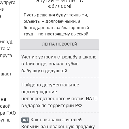
Якутии — 90 лет. С
супруга
юбилеем!
ии
Пусть решения будут точными,
а
объекты – долговечными, а
ь
благодарность за благородный
труд – по-настоящему высокой!
млрд),
ЛЕНТА НОВОСТЕЙ
атэка"
упруга
Ученик устроил стрельбу в школе
в Таиланде, сначала убив
бабушку с дедушкой
ышает
Найдено документальное
подтверждение
непосредственного участия НАТО
яна
в ударах по территории РФ
ловой
ера ПАО
Как наказали жителей
руппы
1
Колымы за незаконную продажу