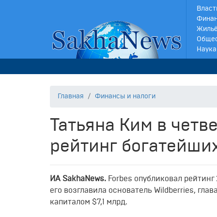
Власт
Финан
Жильё
Обще
Наука
Главная
Финансы и налоги
Татьяна Ким в четв
рейтинг богатейши
ИА SakhaNews.
Forbes опубликовал рейтинг 
его возглавила основатель Wildberries, гла
капиталом $7,1 млрд.