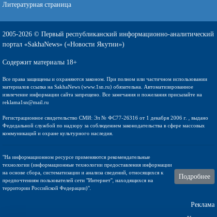
Литературная страница
2005-2026 © Первый республиканский информационно-аналитический
портал «SakhaNews» («Новости Якутии»)
Содержит материалы 18+
Все права защищены и охраняются законом. При полном или частичном использовании
материалов ссылка на SakhaNews (www.1sn.ru) обязательна. Автоматизированное
извлечение информации сайта запрещено. Все замечания и пожелания присылайте на
reklama1sn@mail.ru
Регистрационное свидетельство СМИ: Эл № ФС77-26316 от 1 декабря 2006 г. , выдано
Федедальной службой по надзору за соблюдением законодательства в сфере массовых
коммуникаций и охране культурного наследия.
"На информационном ресурсе применяются рекомендательные
технологии (информационные технологии предоставления информации
на основе сбора, систематизации и анализа сведений, относящихся к
Подробнее
предпочтениям пользователей сети "Интернет", находящихся на
территории Российской Федерации)".
Реклама