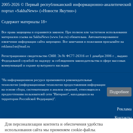
2005-2026 © Первый республиканский информационно-аналитический
портал «SakhaNews» («Новости Якутии»)
Содержит материалы 18+
Все права защищены и охраняются законом. При полном или частичном использовании
материалов ссылка на SakhaNews (www.1sn.ru) обязательна. Автоматизированное
извлечение информации сайта запрещено. Все замечания и пожелания присылайте на
reklama1sn@mail.ru
Регистрационное свидетельство СМИ: Эл № ФС77-26316 от 1 декабря 2006 г. , выдано
Федедальной службой по надзору за соблюдением законодательства в сфере массовых
коммуникаций и охране культурного наследия.
"На информационном ресурсе применяются рекомендательные
технологии (информационные технологии предоставления информации
на основе сбора, систематизации и анализа сведений, относящихся к
Подробнее
предпочтениям пользователей сети "Интернет", находящихся на
территории Российской Федерации)".
Реклама
Контакты
Для персонализации контента и обеспечения удобства
использования сайта мы применяем cookie-файлы.
Техническа поддержка