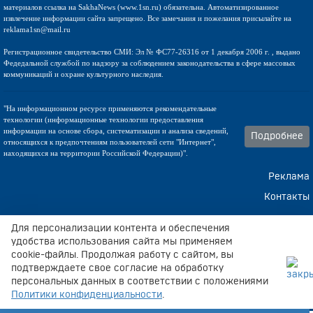
материалов ссылка на SakhaNews (www.1sn.ru) обязательна. Автоматизированное
извлечение информации сайта запрещено. Все замечания и пожелания присылайте на
reklama1sn@mail.ru
Регистрационное свидетельство СМИ: Эл № ФС77-26316 от 1 декабря 2006 г. , выдано
Федедальной службой по надзору за соблюдением законодательства в сфере массовых
коммуникаций и охране культурного наследия.
"На информационном ресурсе применяются рекомендательные
технологии (информационные технологии предоставления
информации на основе сбора, систематизации и анализа сведений,
Подробнее
относящихся к предпочтениям пользователей сети "Интернет",
находящихся на территории Российской Федерации)".
Реклама
Контакты
Техническа поддержка
Для персонализации контента и обеспечения
удобства использования сайта мы применяем
cookie-файлы. Продолжая работу с сайтом, вы
подтверждаете свое согласие на обработку
Вывод из запоя на дому и в стационаре
стационар вывод из
персональных данных в соответствии с положениями
запоя
.
Политики конфиденциальности
.