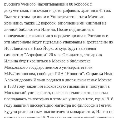
русского ученого, насчитывающий 88 коробок с
документами, письмами и фотографиями, хранился 41 год.
Вместе с этим архивом в Университете штата Мичиган
хранились также 12 коробок, заполненными книгами из
личной библиотеки Ильина. После подписания в
понедельник соглашения о передаче архива в Россию все
эти материалы будут тщательно упакованы и доставлены из
Ист Лансинга в Нью-Йорк, откуда будут вывезены
самолетом "Аэрофлота" 26 мая. Ожидается, что архив
Ильина будет храниться в Москве в библиотеке
Московского государственного университета им.
М.В.Ломоносова, сообщает РИА "Новости".
Справка
Иван
Александрович Ильин родился в дворянской семье Москве
в 1883 году, закончил московскую гимназию и поступил в
Московский университет, после окончания которого стал
преподавать философию в этом же университете, где в 1918
году защитил диссертацию магистра по философии Гегеля.
Будучи религиозным мыслителем и монархистом, Ильин не
принял революцию 1917 года и выступал с резкой критикой