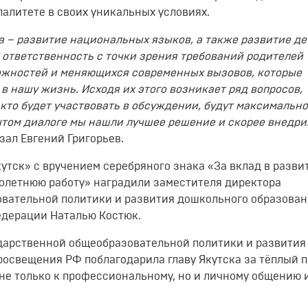
литете в своих уникальных условиях.
а – развитие национальных языков, а также развитие де
 ответственность с точки зрения требований родителей
можностей и меняющихся современных вызовов, которые
 нашу жизнь. Исходя их этого возникает ряд вопросов,
 кто будет участвовать в обсуждении, будут максимально
рытом диалоге мы нашли лучшее решение и скорее внедри
азал Евгений Григорьев.
кутск» с вручением серебряного знака «За вклад в разви
голетнюю работу» наградили заместителя директора
вательной политики и развития дошкольного образова
дерации Наталью Костюк.
дарственной общеобразовательной политики и развития
освещения РФ поблагодарила главу Якутска за тёплый п
 не только к профессиональному, но и личному общению 