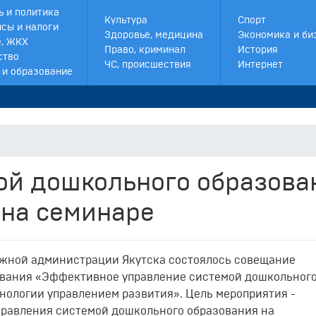
ь и политика
Культура
Спорт
сы и налоги
Здоровье, медицина
Экономика и би
, ЖКХ
Право, криминал
История
ство
ЧС, происшествия
Интернет
 и образование
ой дошкольного образова
 на семинаре
ружной администрации Якутска состоялось совещание
ования «Эффективное управление системой дошкольног
нологии управлением развития». Цель мероприятия -
равления системой дошкольного образования на