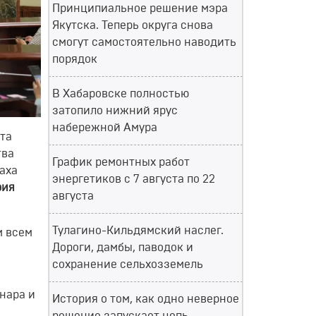
Принципиальное решение мэра
Якутска. Теперь округа снова
смогут самостоятельно наводить
порядок
В Хабаровске полностью
затопило нижний ярус
набережной Амура
та
тва
График ремонтных работ
аха
энергетиков с 7 августа по 22
рия
августа
Тулагино-Кильдямский наслег.
м всем
Дороги, дамбы, паводок и
сохранение сельхозземель
нара и
История о том, как одно неверное