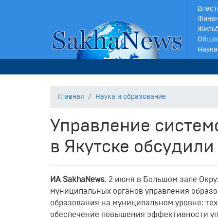
Власт
Финан
Жильё
Обще
Наука
Главная
Наука и образование
Управление систем
в Якутске обсудили
ИА SakhaNews
. 2 июня в Большом зале Ок
муниципальных органов управления образ
образования на муниципальном уровне: тех
обеспечение повышения эффективности уп