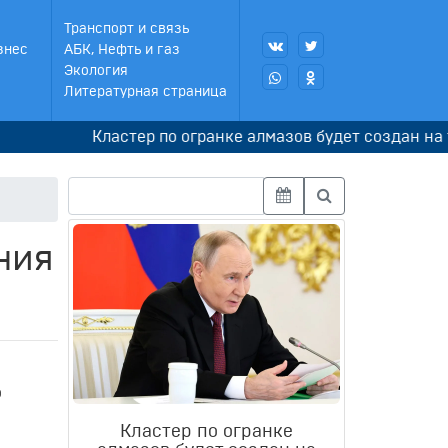
Транспорт и связь
знес
АБК, Нефть и газ
Экология
Литературная страница
Кластер по огранке алмазов будет создан на террит
ния
о
Кластер по огранке