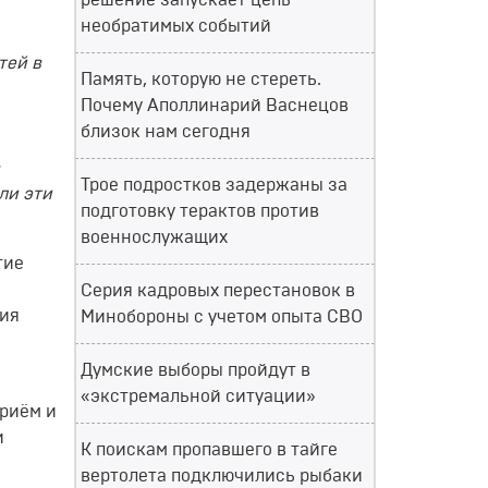
решение запускает цепь
необратимых событий
тей в
Память, которую не стереть.
Почему Аполлинарий Васнецов
близок нам сегодня
Трое подростков задержаны за
ли эти
подготовку терактов против
военнослужащих
тие
Серия кадровых перестановок в
ния
Минобороны с учетом опыта СВО
Думские выборы пройдут в
«экстремальной ситуации»
риём и
и
К поискам пропавшего в тайге
вертолета подключились рыбаки