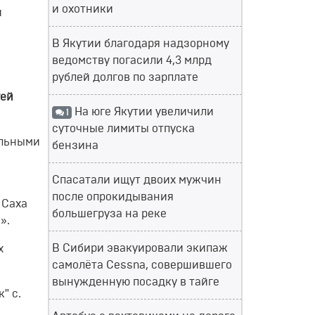
и охотники
и
В Якутии благодаря надзорному
ведомству погасили 4,3 млрд
рублей долгов по зарплате
гей
На юге Якутии увеличили
1
суточные лимиты отпуска
альными
бензина
Спасатали ищут двоих мужчин
после опрокидывания
 Саха
большегруза на реке
».
В Сибири эвакуировали экипаж
х
самолёта Cessna, совершившего
вынужденную посадку в тайге
к" с.