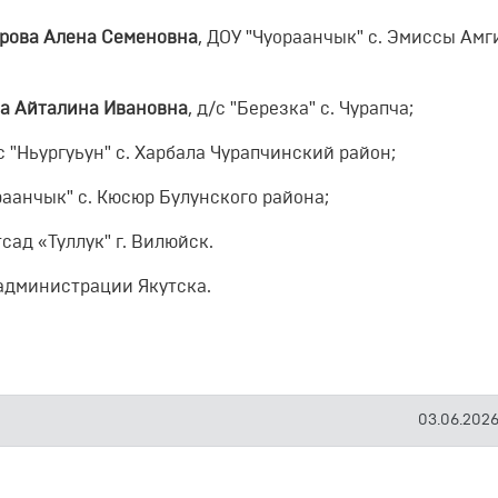
рова Алена Семеновна
, ДОУ "Чуораанчык" с. Эмиссы Амг
а Айталина Ивановна
, д/с "Березка" с. Чурапча;
/с "Ньургуьун" с. Харбала Чурапчинский район;
ораанчык" с. Кюсюр Булунского района;
тсад «Туллук" г. Вилюйск.
администрации Якутска.
03.06.2026