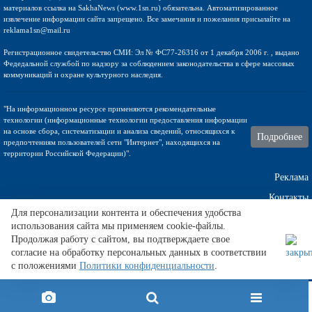
материалов ссылка на SakhaNews (www.1sn.ru) обязательна. Автоматизированное
извлечение информации сайта запрещено. Все замечания и пожелания присылайте на
reklama1sn@mail.ru
Регистрационное свидетельство СМИ: Эл № ФС77-26316 от 1 декабря 2006 г. , выдано
Федедальной службой по надзору за соблюдением законодательства в сфере массовых
коммуникаций и охране культурного наследия.
"На информационном ресурсе применяются рекомендательные
технологии (информационные технологии предоставления информации
на основе сбора, систематизации и анализа сведений, относящихся к
Подробнее
предпочтениям пользователей сети "Интернет", находящихся на
территории Российской Федерации)".
Реклама
Контакты
Для персонализации контента и обеспечения удобства
использования сайта мы применяем cookie-файлы.
Техническа поддержка
Продолжая работу с сайтом, вы подтверждаете свое
согласие на обработку персональных данных в соответствии
с положениями
Политики конфиденциальности
.