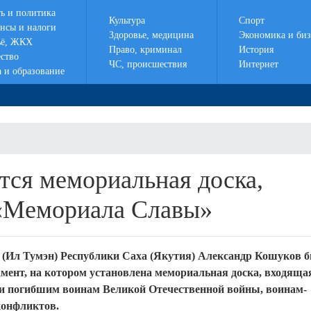
ть и политика
Культура
Спорт
нсы и налоги
Здоровье, медицина
Экономика и биз
ё, ЖКХ
Право, криминал
История
ство
ЧС, происшествия
Интернет
а и образование
ся мемориальная доска,
 «Мемориала Славы»
 (Ил Тумэн) Республики Саха (Якутия) Александр Кошуков б
амент, на котором установлена мемориальная доска, входяща
и погибшим воинам Великой Отечественной войны, воинам-
конфликтов.