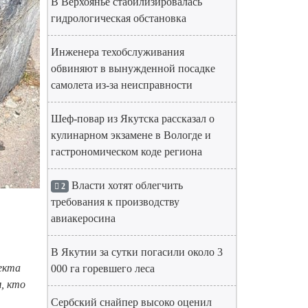
В Верхоянье стабилизировалась
гидрологическая обстановка
Инженера техобслуживания
обвиняют в вынужденной посадке
самолета из-за неисправности
Шеф-повар из Якутска рассказал о
кулинарном экзамене в Вологде и
гастрономическом коде региона
Власти хотят облегчить
2
требования к производству
авиакеросина
В Якутии за сутки погасили около 3
екта
000 га горевшего леса
, кто
Сербский снайпер высоко оценил