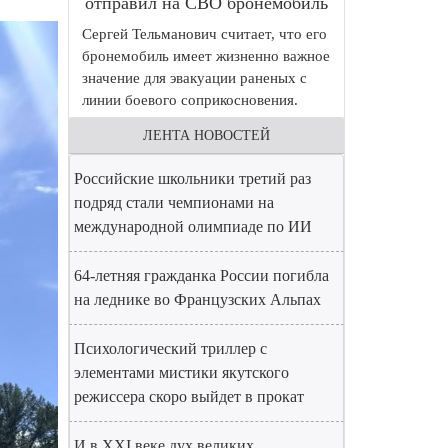
отправил на СВО бронемобиль
Сергей Тельманович считает, что его
бронемобиль имеет жизненно важное
значение для эвакуации раненых с
линии боевого соприкосновения.
ЛЕНТА НОВОСТЕЙ
Российские школьники третий раз
подряд стали чемпионами на
международной олимпиаде по ИИ
64-летняя гражданка России погибла
на леднике во Французских Альпах
Психологический триллер с
элементами мистики якутского
режиссера скоро выйдет в прокат
И в XXI веке дух великих