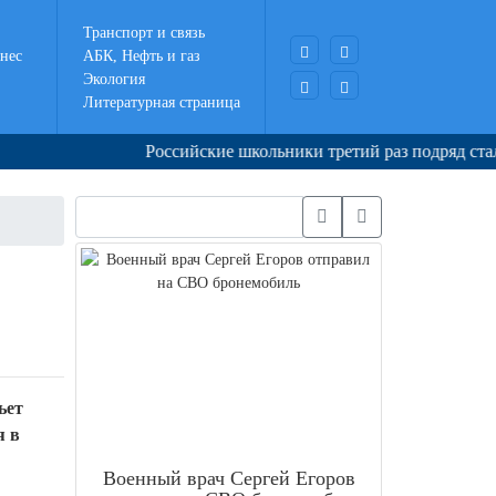
Транспорт и связь
нес
АБК, Нефть и газ
Экология
Литературная страница
Российские школьники третий раз подряд стали чемпио
ьет
я в
Военный врач Сергей Егоров