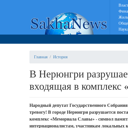
Влас
Фина
Жиль
Обще
Наук
Главная
История
В Нерюнгри разрушает
входящая в комплекс
Народный депутат Государственного Собрания
тревогу! В городе Нерюнгри разрушается пост
комплекс «Мемориала Славы» - символ памят
интернационалистам, участникам локальных 