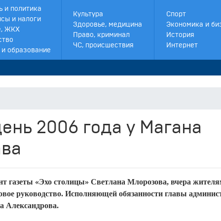
ь и политика
Культура
Спорт
сы и налоги
Здоровье, медицина
Экономика и би
, ЖКХ
Право, криминал
История
ство
ЧС, происшествия
Интернет
 и образование
ень 2006 года у Магана
ава
нт газеты «Эхо столицы» Светлана Млорозова, вчера жителя
новое руководство. Исполняющей обязанности главы админис
га Александрова.