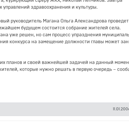
га, курирующий сферу ЖКХ, Николай Лепчиков. Завтра
х управлений здравоохранения и культуры.
в новый руководитель Магана Ольга Александрова проведе
лижайшем будущем состоится собрание жителей села.
ана уже решен, но сам процесс упразднения муниципал
ения конкурса на замещение должности главы может зан
щих планов и своей важнейшей задачей на данный момен
 жителей, которые нужно решать в первую очередь – соо
11.01.200