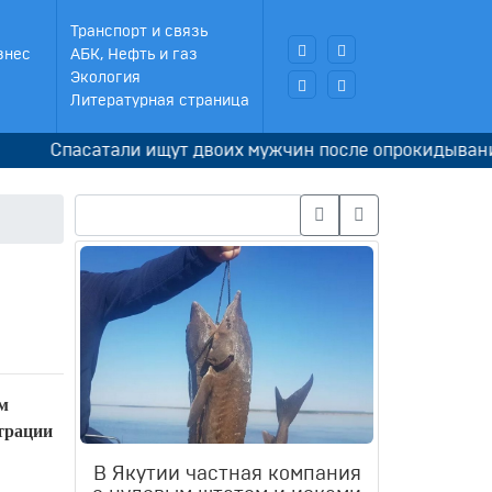
Транспорт и связь
знес
АБК, Нефть и газ
Экология
Литературная страница
Спасатали ищут двоих мужчин после опрокидывания бол
м
трации
В Якутии частная компания