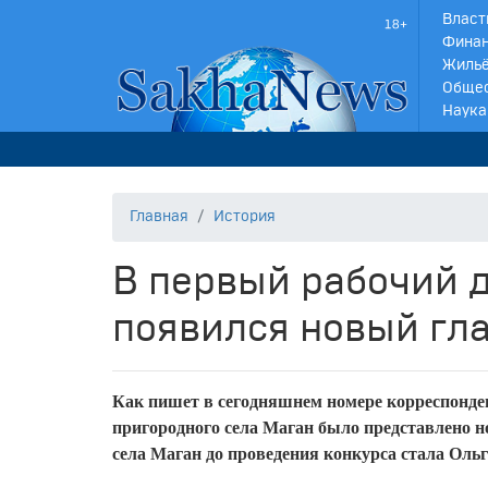
Власт
Финан
Жильё
Обще
Наука
Главная
История
В первый рабочий д
появился новый гл
Как пишет в сегодняшнем номере корреспонде
пригородного села Маган было представлено 
села Маган до проведения конкурса стала Оль