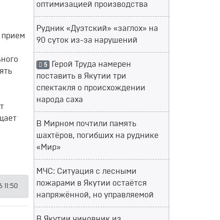
оптимизацией производства
Рудник «Дуэтский» «заглох» на
т прием
90 суток из-за нарушений
ьного
Герой Труда намерен
5
ять
поставить в Якутии три
спектакля о происхождении
народа саха
т
бщает
В Мирном почтили память
шахтёров, погибших на руднике
«Мир»
МЧС: Ситуация с лесными
пожарами в Якутии остаётся
6 11:50
напряжённой, но управляемой
В Якутии чиновник из