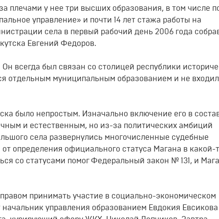
за плечами у нее три высших образования, в том числе п
альное управление» и почти 14 лет стажа работы на
инистрации села в первый рабочий день 2006 года собр
кутска Евгений Федоров.
а. Он всегда был связан со столицей республики историче
лся отдельным муниципальным образованием и не входил
ска было непростым. Изначально включение его в соста
ичным и естественным, но из-за политических амбиций
большого села развернулись многочисленные судебные
: от определения официального статуса Магана в какой-
ься со статусами помог Федеральный закон № 131, и Мага
м правом принимать участие в социально-экономическом
т начальник управления образованием Евдокия Евсикова