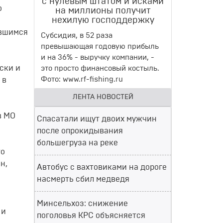
с нулевым штатом и исками
о
на миллионы получит
нехилую господдержку
авшимся
Субсидия, в 52 раза
превышающая годовую прибыль
и на 36% - выручку компании, -
ски и
это просто финансовый костыль.
Фото: www.rf-fishing.ru
 в
ЛЕНТА НОВОСТЕЙ
в МО
Спасатали ищут двоих мужчин
после опрокидывания
большегруза на реке
то
н,
Автобус с вахтовиками на дороге
насмерть сбил медведя
Минсельхоз: снижение
 и
поголовья КРС объясняется