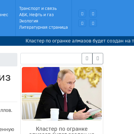
Транспорт и связь
знес
АБК, Нефть и газ
Экология
Литературная страница
Кластер по огранке алмазов будет создан на терри
из
ллов.
Кластер по огранке
венную