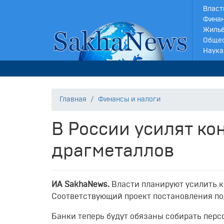
Власт
Финан
Жильё
Обще
Наука
Главная
Финансы и налоги
В России усилят ко
драгметаллов
ИA SakhaNews.
Власти планируют усилить к
Соответствующий проект постановления п
Банки теперь будут обязаны собирать перс