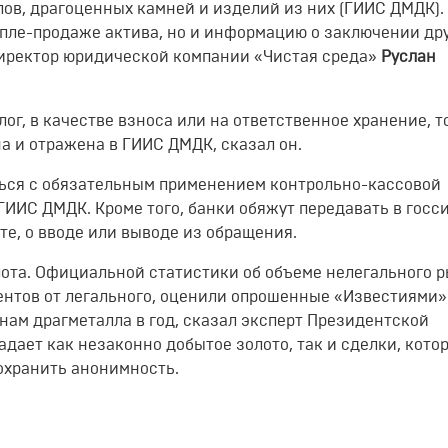
в, драгоценных камней и изделий из них (ГИИС ДМДК).
упле-продаже актива, но и информацию о заключении др
ндиректор юридической компании «Чистая среда»
Руслан
лог, в качестве взноса или на ответственное хранение, т
а и отражена в ГИИС ДМДК, сказал он.
ься с обязательным применением контрольно-кассовой
ГИИС ДМДК. Кроме того, банки обяжут передавать в госс
те, о вводе или выводе из обращения.
олота. Официальной статистики об объеме нелегального 
оцентов от легального, оценили опрошенные «Известиями»
ннам драгметалла в год, сказал эксперт Президентской
адает как незаконно добытое золото, так и сделки, кото
сохранить анонимность.