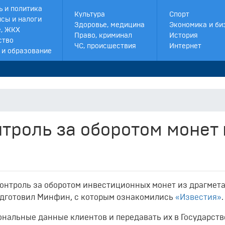
ь и политика
Культура
Спорт
сы и налоги
Здоровье, медицина
Экономика и би
, ЖКХ
Право, криминал
История
ство
ЧС, происшествия
Интернет
 и образование
нтроль за оборотом монет 
онтроль за оборотом инвестиционных монет из драгмета
одготовил Минфин, с которым ознакомились
«Известия»
.
ональные данные клиентов и передавать их в Государст