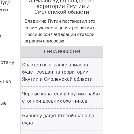
алмазов будет создан на
 Туда
территории Якутии и
угих
Смоленской области
Владимир Путин постановил это
своим указом в целях развития в
Российской Федерации отрасли
о
огранки алмазовю
ЛЕНТА НОВОСТЕЙ
истему
Кластер по огранке алмазов
будет создан на территории
Якутии и Смоленской области
рынка
Черные копатели в Якутии грабят
стоянки древних охотников
рые
Бизнесу дадут второй шанс до
суда