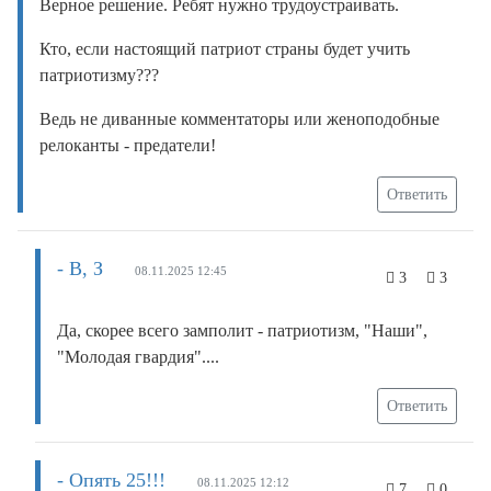
Верное решение. Ребят нужно трудоустраивать.
Кто, если настоящий патриот страны будет учить
патриотизму???
Ведь не диванные комментаторы или женоподобные
релоканты - предатели!
Ответить
- В, З
08.11.2025 12:45
3
3
Да, скорее всего замполит - патриотизм, "Наши",
"Молодая гвардия"....
Ответить
- Опять 25!!!
08.11.2025 12:12
7
0