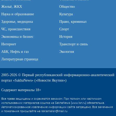
Жильё, ЖКХ
Общество
Наука и образование
Культура
Здоровье, медицина
Право, криминал
ЧС, происшествия
Спорт
Экономика и бизнес
История
Интернет
Транспорт и связь
АБК, Нефть и газ
Экология
Литературная страница
2005-2026 © Первый республиканский информационно-аналитический
портал «SakhaNews» («Новости Якутии»)
Содержит материалы 18+
Все права защищены и охраняются законом. При полном или частичном
использовании материалов ссылка на SakhaNews (www.1sn.ru) обязательна.
Автоматизированное извлечение информации сайта запрещено. Все замечания
и пожелания присылайте на
reklama1sn@mail.ru