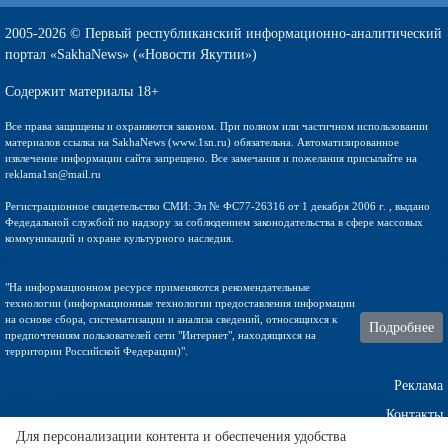
2005-2026 © Первый республиканский информационно-аналитический
портал «SakhaNews» («Новости Якутии»)
Содержит материалы 18+
Все права защищены и охраняются законом. При полном или частичном использовании
материалов ссылка на SakhaNews (www.1sn.ru) обязательна. Автоматизированное
извлечение информации сайта запрещено. Все замечания и пожелания присылайте на
reklama1sn@mail.ru
Регистрационное свидетельство СМИ: Эл № ФС77-26316 от 1 декабря 2006 г. , выдано
Федедальной службой по надзору за соблюдением законодательства в сфере массовых
коммуникаций и охране культурного наследия.
"На информационном ресурсе применяются рекомендательные
технологии (информационные технологии предоставления информации
на основе сбора, систематизации и анализа сведений, относящихся к
Подробнее
предпочтениям пользователей сети "Интернет", находящихся на
территории Российской Федерации)".
Реклама
Контакты
Для персонализации контента и обеспечения удобства