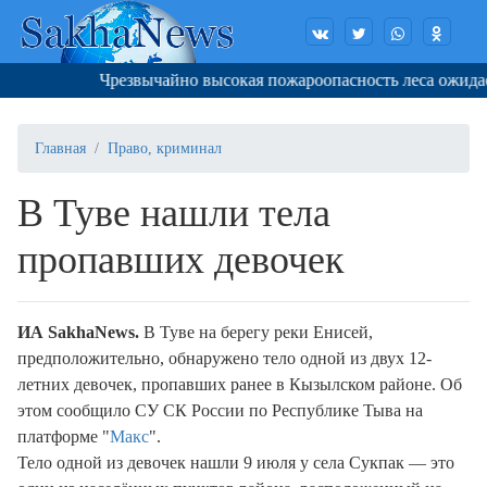
Чрезвычайно высокая пожароопасность леса ожидается
Главная
Право, криминал
В Туве нашли тела
пропавших девочек
И
A
SakhaNews
.
В Туве на берегу реки Енисей,
предположительно, обнаружено тело одной из двух 12-
летних девочек, пропавших ранее в Кызылском районе. Об
этом сообщило СУ СК России по Республике Тыва на
платформе "
Макс
".
Тело одной из девочек нашли 9 июля у села Сукпак — это