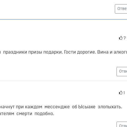
Отве
7
и праздники призы подарки. Гости дорогие. Вина и алког
Отв
1
ру начнут при каждом мессендже об Ысыахе злопыхать.
ателям смерти подобно.
Отв