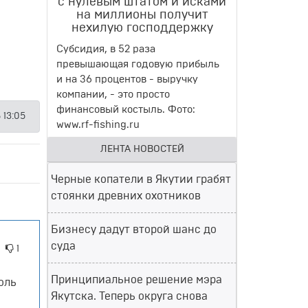
с нулевым штатом и исками
на миллионы получит
нехилую господдержку
Субсидия, в 52 раза
превышающая годовую прибыль
и на 36 процентов - выручку
компании, - это просто
финансовый костыль. Фото:
 13:05
www.rf-fishing.ru
ЛЕНТА НОВОСТЕЙ
Черные копатели в Якутии грабят
стоянки древних охотников
Бизнесу дадут второй шанс до
суда
1
Принципиальное решение мэра
оль
Якутска. Теперь округа снова