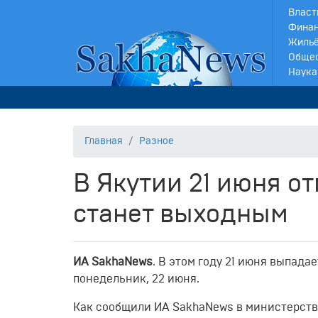
Власт
Финан
Жильё
Обще
Наука
Главная
Разное
В Якутии 21 июня о
станет выходным
ИА SakhaNews
. В этом году 21 июня выпада
понедельник, 22 июня.
Как сообщили ИА SakhaNews в министерстве