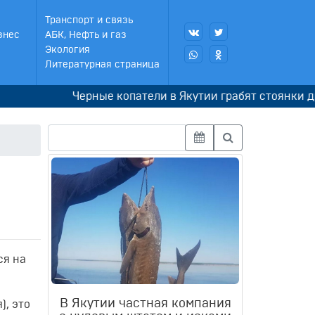
Транспорт и связь
знес
АБК, Нефть и газ
Экология
Литературная страница
Черные копатели в Якутии грабят стоянки древни
ся на
В Якутии частная компания
), это