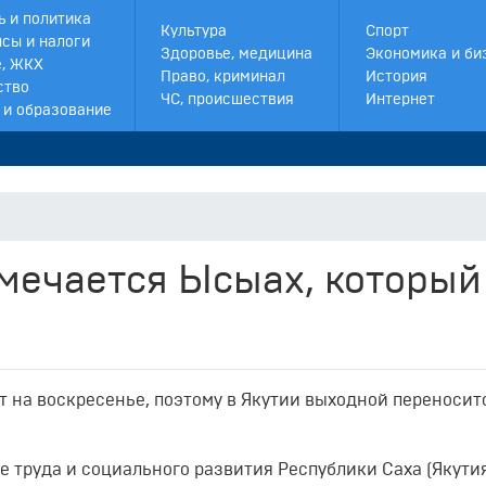
ь и политика
Культура
Спорт
сы и налоги
Здоровье, медицина
Экономика и би
, ЖКХ
Право, криминал
История
ство
ЧС, происшествия
Интернет
 и образование
тмечается Ысыах, который
ет на воскресенье, поэтому в Якутии выходной переносит
 труда и социального развития Республики Саха (Якутия