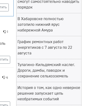
смогут самостоятельно наводить
порядок
тить
В Хабаровске полностью
затопило нижний ярус
набережной Амура
1
График ремонтных работ
оль
энергетиков с 7 августа по 22
августа
етить
Тулагино-Кильдямский наслег.
Дороги, дамбы, паводок и
сохранение сельхозземель
4
История о том, как одно неверное
решение запускает цепь
необратимых событий
етить