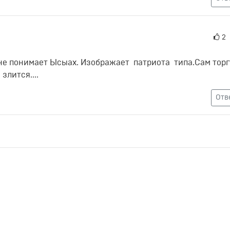
2
 не понимает Ысыах. Изображает патриота типа.Сам тор
злится....
Отв