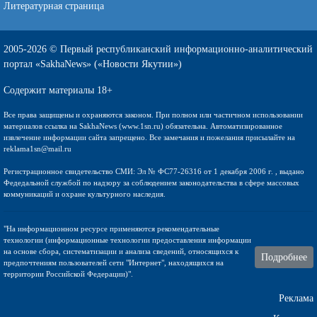
Литературная страница
2005-2026 © Первый республиканский информационно-аналитический
портал «SakhaNews» («Новости Якутии»)
Содержит материалы 18+
Все права защищены и охраняются законом. При полном или частичном использовании
материалов ссылка на SakhaNews (www.1sn.ru) обязательна. Автоматизированное
извлечение информации сайта запрещено. Все замечания и пожелания присылайте на
reklama1sn@mail.ru
Регистрационное свидетельство СМИ: Эл № ФС77-26316 от 1 декабря 2006 г. , выдано
Федедальной службой по надзору за соблюдением законодательства в сфере массовых
коммуникаций и охране культурного наследия.
"На информационном ресурсе применяются рекомендательные
технологии (информационные технологии предоставления информации
на основе сбора, систематизации и анализа сведений, относящихся к
Подробнее
предпочтениям пользователей сети "Интернет", находящихся на
территории Российской Федерации)".
Реклама