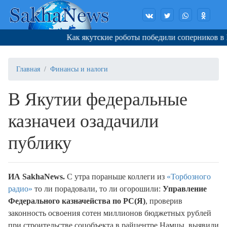
Как якутские роботы победили соперников в Ко
Главная
Финансы и налоги
В Якутии федеральные
казначеи озадачили
публику
ИА
SakhaNews
.
С утра пораньше коллеги из
«Торбозного
радио»
то ли порадовали, то ли огорошили:
Управление
Федерального казначейства по РС(Я)
, проверив
законность освоения сотен миллионов бюджетных рублей
при строительстве соцобъекта в райцентре Намцы, выявили